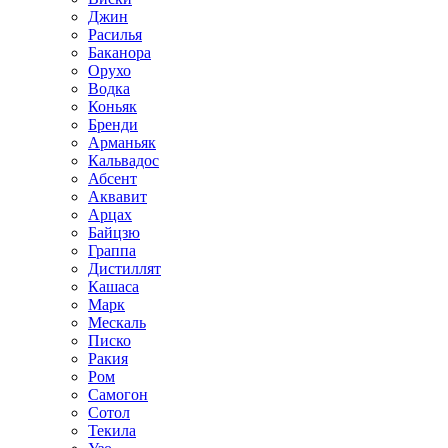
Джин
Расилья
Баканора
Орухо
Водка
Коньяк
Бренди
Арманьяк
Кальвадос
Абсент
Аквавит
Арцах
Байцзю
Граппа
Дистиллят
Кашаса
Марк
Мескаль
Писко
Ракия
Ром
Самогон
Сотол
Текила