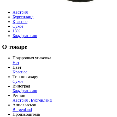
Австрия
Бургенланд
Красное
Сухое
13%
Блауфранкиш
О товаре
Подарочная упаковка
Нет
Цвет
Красное
Тип по сахару
Сухое
Виноград
Блауфранкиш
Регион
Австрия
,
Бургенланд
Аппелласьон
Burgenland
Производитель