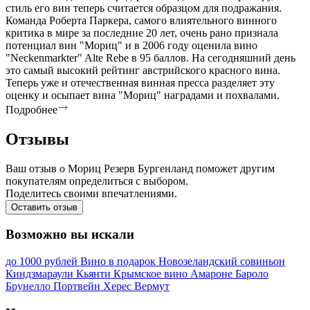
стиль его вин теперь считается образцом для подражания.
Команда Роберта Паркера, самого влиятельного винного
критика в мире за последние 20 лет, очень рано признала
потенциал вин "Мориц" и в 2006 году оценила вино
"Neckenmarkter" Alte Rebe в 95 баллов. На сегодняшний день
это самый высокий рейтинг австрийского красного вина.
Теперь уже и отечественная винная пресса разделяет эту
оценку и осыпает вина "Мориц" наградами и похвалами.
Подробнее
Отзывы
Ваш отзыв о Мориц Резерв Бургенланд поможет другим
покупателям определиться с выбором.
Поделитесь своими впечатлениями.
Оставить отзыв
Возможно вы искали
до 1000 рублей
Вино в подарок
Новозеландский совиньон
Киндзмараули
Кьянти
Крымское вино
Амароне
Бароло
Брунелло
Портвейн
Херес
Вермут