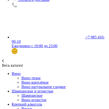
+7 985 410-
90-10
Ежедневно с 10:00 до 23:00
Весь каталог
Вино
Вино тихое
Вино креплёное
Вино натуральное сладкое
Шампанские и игристые
Шампанское
Вино игристое
Крепкий алкоголь
Виски