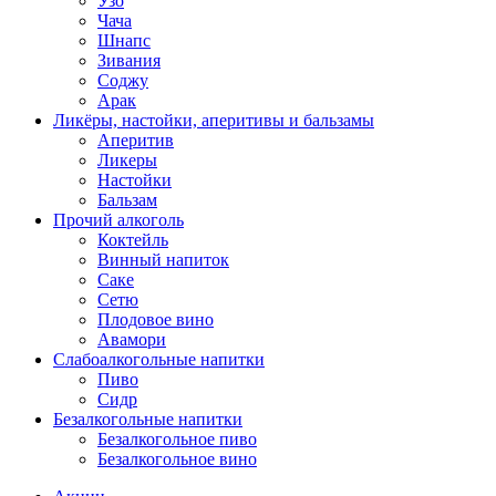
Узо
Чача
Шнапс
Зивания
Соджу
Арак
Ликёры, настойки, аперитивы и бальзамы
Аперитив
Ликеры
Настойки
Бальзам
Прочий алкоголь
Коктейль
Винный напиток
Саке
Сетю
Плодовое вино
Авамори
Слабоалкогольные напитки
Пиво
Сидр
Безалкогольные напитки
Безалкогольное пиво
Безалкогольное вино