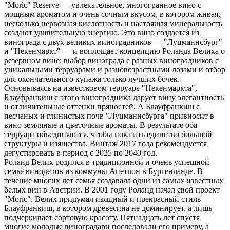
"Moric" Reserve — увлекательное, многогранное вино с
мощным ароматом и очень сочным вкусом, в котором живая,
несколько нервозная кислотность и настоящая минеральность
создают удивительную энергию. Это вино создается из
винограда с двух великих виноградников — "Луцманнсбург"
и "Некенмаркт" — и воплощает концепцию Роланда Велиха о
резервном вине: выбор винограда с разных виноградников с
уникальными терруарами и разновозрастными лозами и отбор
для окончательного купажа только лучших бочек.
Основываясь на известковом терруаре "Некенмаркта",
Блауфранкиш с этого виноградника дарует вину элегантность
и отличительные оттенки пряностей. А Блауфранкиш с
песчаных и глинистых почв "Луцманнсбурга" привносит в
вино земляные и цветочные ароматы. В результате оба
терруара объединяются, чтобы показать единство большой
структуры и изящества. Винтаж 2017 года рекомендуется
дегустировать в период с 2025 по 2040 год.
Роланд Велих родился в традиционной и очень успешной
семье виноделов из коммуны Апетлон в Бургенланде. В
течение многих лет семья создавала одни из самых известных
белых вин в Австрии. В 2001 году Роланд начал свой проект
"Moric". Велих придумал изящный и прекрасный стиль
Блауфранкиш, в котором древесина не доминирует, а лишь
подчеркивает сортовую красоту. Пятнадцать лет спустя
многие молодые виноградари последовали его примеру, а