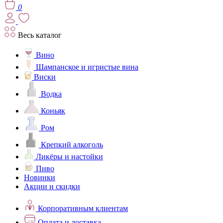
0
Весь каталог
Вино
Шампанское и игристые вина
Виски
Водка
Коньяк
Ром
Крепкий алкоголь
Ликёры и настойки
Пиво
Новинки
Акции и скидки
Корпоративным клиентам
Оплата и доставка