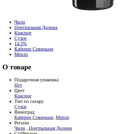
Чили
Центральная Долина
Красное
Сухое
14.5%
Каберне Совиньон
Мерло
О товаре
Подарочная упаковка
Нет
Цвет
Красное
Тип по сахару
Сухое
Виноград
Каберне Совиньон
,
Мерло
Регион
Чили
,
Центральная Долина
СубРегион