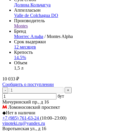
Долина Кольчагуа
Аппелласьон
Valle de Colchagua DO
Производитель
Montes
Бренд
Монтес Альфа
/ Montes Alpha
Срок выдержки
12 месяцев
Крепость
14.5%
Объем
1,5 л
10 033 ₽
Сообщить о поступлении
-
+
бут
Мичуринский пр., д 16
Ломоносовский проспект
◆
Нет в наличии
+7 (985) 761-63-24
(10:00–23:00)
vinoteki.ru@yandex.ru
Воротынская ул., д 16