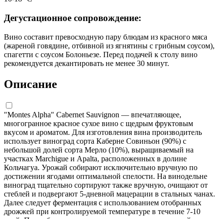
Дегустационное сопровождение:
Вино составит превосходную пару блюдам из красного мяса
(жареной говядине, отбивной из ягнятины с грибным соусом),
спагетти с соусом Болоньезе. Перед подачей к столу вино
рекомендуется декантировать не менее 30 минут.
Описание
"Montes Alpha" Cabernet Sauvignon — впечатляющее,
многогранное красное сухое вино с щедрым фруктовым
вкусом и ароматом. Для изготовления вина производитель
использует виноград сорта Каберне Совиньон (90%) с
небольшой долей сорта Мерло (10%), выращиваемый на
участках Marchigue и Apalta, расположенных в долине
Кольчагуа. Урожай собирают исключительно вручную по
достижении ягодами оптимальной спелости. На винодельне
виноград тщательно сортируют также вручную, очищают от
стеблей и подвергают 5-дневной мацерации в стальных чанах.
Далее следует ферментация с использованием отобранных
дрожжей при контролируемой температуре в течение 7-10