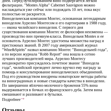
дней. Перед бутилированием вино подвергается легкой
фильтрации. "Montes Alpha" Cabernet Sauvignon можно
наслаждаться уже сейчас или подождать 10 лет, пока вкус
полностью не раскроется.
Винодельческая компания Монтес, основанная легендарным
виноделом Аурелио Монтесом и его партнерами в 1988 году,
— икона чилийского виноделия. С первого дня
существования компании Монтес ее философия неизменна —
производство вин премиум-класса. Винодельня Montes и ее
основатель Аурелио Монтес удостоены множества наград и
престижных званий. В 2007 году американский журнал
"Wine&Spirits" назвал компанию Монтес "Винодельней года",
а по версии журнала "Robb Report" она вошла в сотню
лучших производителей мира. Аурелио Монтесу
неоднократно присуждалось почетное звание "Винодела
года", чилийский президент лично вручил ему награду за
помощь и консультирование винодельческих объединений.
Под его руководством внедрены новаторские методы работы
на виноградниках и новые стандарты качества в виноделии.
По завершении яблочно-молочного брожения 55% вина
выдерживается в бочках из французского дуба. Затем вина
смешивают и разливают в бутылки.
Подробнее
Отзывы