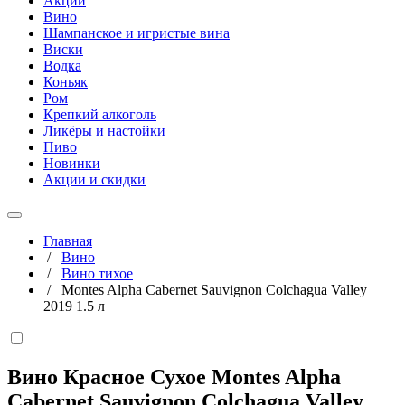
Акции
Вино
Шампанское и игристые вина
Виски
Водка
Коньяк
Ром
Крепкий алкоголь
Ликёры и настойки
Пиво
Новинки
Акции и скидки
Главная
/
Вино
/
Вино тихое
/
Montes Alpha Cabernet Sauvignon Colchagua Valley
2019 1.5 л
Вино Красное Сухое Montes Alpha
Cabernet Sauvignon Colchagua Valley