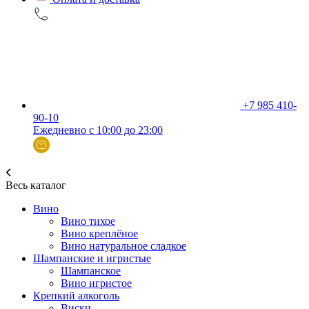
+7 985 410-
90-10
Ежедневно с 10:00 до 23:00
Весь каталог
Вино
Вино тихое
Вино креплёное
Вино натуральное сладкое
Шампанские и игристые
Шампанское
Вино игристое
Крепкий алкоголь
Виски