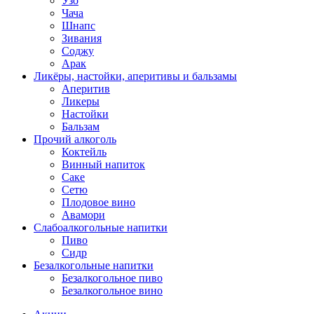
Узо
Чача
Шнапс
Зивания
Соджу
Арак
Ликёры, настойки, аперитивы и бальзамы
Аперитив
Ликеры
Настойки
Бальзам
Прочий алкоголь
Коктейль
Винный напиток
Саке
Сетю
Плодовое вино
Авамори
Слабоалкогольные напитки
Пиво
Сидр
Безалкогольные напитки
Безалкогольное пиво
Безалкогольное вино