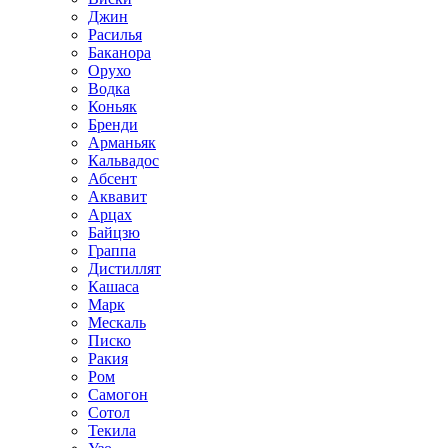
Джин
Расилья
Баканора
Орухо
Водка
Коньяк
Бренди
Арманьяк
Кальвадос
Абсент
Аквавит
Арцах
Байцзю
Граппа
Дистиллят
Кашаса
Марк
Мескаль
Писко
Ракия
Ром
Самогон
Сотол
Текила