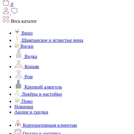
0
Весь каталог
Вино
Шампанское и игристые вина
Виски
Водка
Коньяк
Ром
Крепкий алкоголь
Ликёры и настойки
Пиво
Новинки
Акции и скидки
Корпоративным клиентам
Оплата и доставка