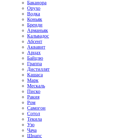
Баканора
Орухо
Водка
Коньяк
Бренди
Арманьяк
Кальвадос
Абсент
Аквавит
Арцах
Байцзю
Граппа
Дистиллят
Кашаса
Марк
Мескаль
Писко
Ракия
Ром
Самогон
Сотол
Текила
Узо
Чача
Шнапс