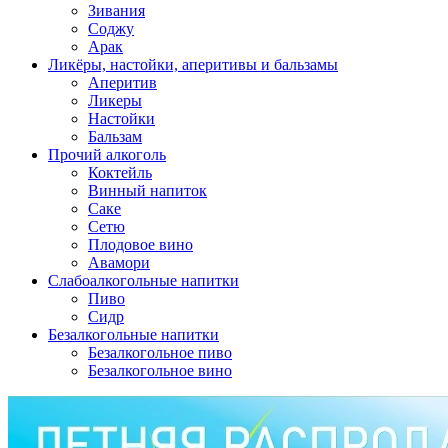
Зивания
Соджу
Арак
Ликёры, настойки, аперитивы и бальзамы
Аперитив
Ликеры
Настойки
Бальзам
Прочий алкоголь
Коктейль
Винный напиток
Саке
Сетю
Плодовое вино
Авамори
Слабоалкогольные напитки
Пиво
Сидр
Безалкогольные напитки
Безалкогольное пиво
Безалкогольное вино