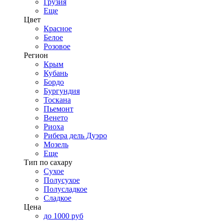
Грузия
Еще
Цвет
Красное
Белое
Розовое
Регион
Крым
Кубань
Бордо
Бургундия
Тоскана
Пьемонт
Венето
Риоха
Рибера дель Дуэро
Мозель
Еще
Тип по сахару
Сухое
Полусухое
Полусладкое
Сладкое
Цена
до 1000 руб