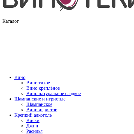
Каталог
Вино
Вино тихое
Вино креплёное
Вино натуральное сладкое
Шампанские и игристые
Шампанское
Вино игристое
Крепкий алкоголь
Виски
Джин
Расилья