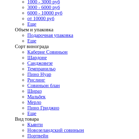
1000 - 3000 руб
3000 - 6000 руб
6000 - 10000 руб
от 10000 руб
Еще
Объем и упаковка
Подарочная упаковка
Еще
Сорт винограда
Каберне Совиньон
Шардоне
Санджовезе
Темпранильо
Пино Нуар
Рислинг
Совиньон блан
Шираз
Мальбек
Мерло
Пино Гриджио
Еще
Вид товара
Кьянти
Новозеландский совиньон
Портвейн