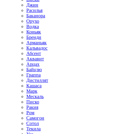
Джин
Расилья
Баканора
Орухо
Водка
Коньяк
Бренди
Арманьяк
Кальвадос
Абсент
Аквавит
Арцах
Байцзю
Граппа
Дистиллят
Кашаса
Марк
Мескаль
Писко
Ракия
Ром
Самогон
Сотол
Текила