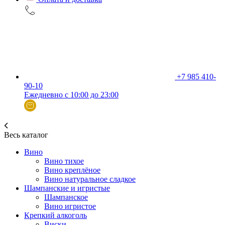
+7 985 410-
90-10
Ежедневно с 10:00 до 23:00
Весь каталог
Вино
Вино тихое
Вино креплёное
Вино натуральное сладкое
Шампанские и игристые
Шампанское
Вино игристое
Крепкий алкоголь
Виски