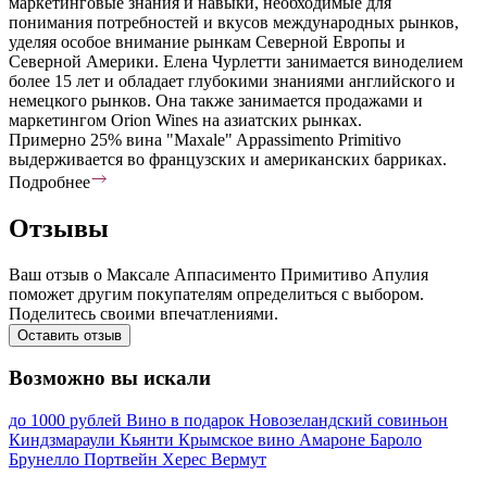
маркетинговые знания и навыки, необходимые для
понимания потребностей и вкусов международных рынков,
уделяя особое внимание рынкам Северной Европы и
Северной Америки. Елена Чурлетти занимается виноделием
более 15 лет и обладает глубокими знаниями английского и
немецкого рынков. Она также занимается продажами и
маркетингом Orion Wines на азиатских рынках.
Примерно 25% вина "Maxale" Appassimento Primitivo
выдерживается во французских и американских барриках.
Подробнее
Отзывы
Ваш отзыв о Максале Аппасименто Примитиво Апулия
поможет другим покупателям определиться с выбором.
Поделитесь своими впечатлениями.
Оставить отзыв
Возможно вы искали
до 1000 рублей
Вино в подарок
Новозеландский совиньон
Киндзмараули
Кьянти
Крымское вино
Амароне
Бароло
Брунелло
Портвейн
Херес
Вермут