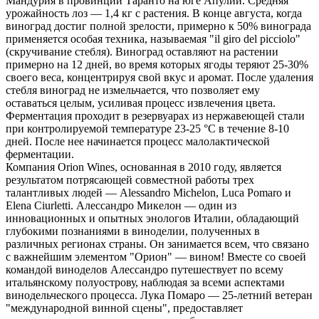
Мандурия в провинции Таранто на юге Апулии. Средняя
урожайность лоз — 1,4 кг с растения. В конце августа, когда
виноград достиг полной зрелости, примерно к 50% винограда
применяется особая техника, называемая "il giro del picciolo"
(скручивание стебля). Виноград оставляют на растении
примерно на 12 дней, во время которых ягоды теряют 25-30%
своего веса, концентрируя свой вкус и аромат. После удаления
стебля виноград не измельчается, что позволяет ему
оставаться целым, усиливая процесс извлечения цвета.
Ферментация проходит в резервуарах из нержавеющей стали
при контролируемой температуре 23-25 °С в течение 8-10
дней. После нее начинается процесс малолактической
ферментации.
Компания Orion Wines, основанная в 2010 году, является
результатом потрясающей совместной работы трех
талантливых людей — Alessandro Michelon, Luca Pomaro и
Elena Ciurletti. Алессандро Микелон — один из
инновационных и опытных энологов Италии, обладающий
глубокими познаниями в виноделии, полученных в
различных регионах страны. Он занимается всем, что связано
с важнейшим элементом "Орион" — вином! Вместе со своей
командой виноделов Алессандро путешествует по всему
итальянскому полуострову, наблюдая за всеми аспектами
винодельческого процесса. Лука Помаро — 25-летний ветеран
"международной винной сцены", предоставляет