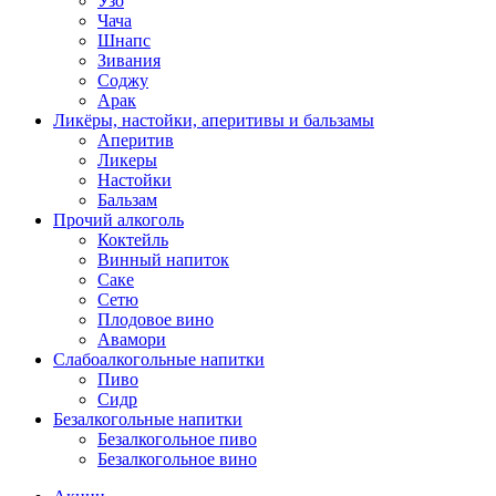
Узо
Чача
Шнапс
Зивания
Соджу
Арак
Ликёры, настойки, аперитивы и бальзамы
Аперитив
Ликеры
Настойки
Бальзам
Прочий алкоголь
Коктейль
Винный напиток
Саке
Сетю
Плодовое вино
Авамори
Слабоалкогольные напитки
Пиво
Сидр
Безалкогольные напитки
Безалкогольное пиво
Безалкогольное вино