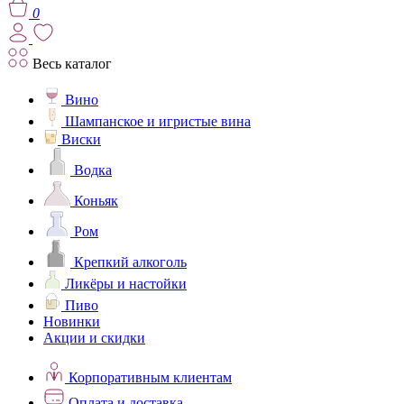
0
Весь каталог
Вино
Шампанское и игристые вина
Виски
Водка
Коньяк
Ром
Крепкий алкоголь
Ликёры и настойки
Пиво
Новинки
Акции и скидки
Корпоративным клиентам
Оплата и доставка