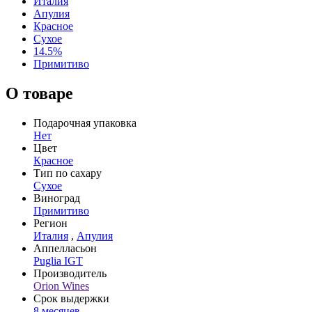
Италия
Апулия
Красное
Сухое
14.5%
Примитиво
О товаре
Подарочная упаковка
Нет
Цвет
Красное
Тип по сахару
Сухое
Виноград
Примитиво
Регион
Италия
,
Апулия
Аппелласьон
Puglia IGT
Производитель
Orion Wines
Срок выдержки
8 месяцев