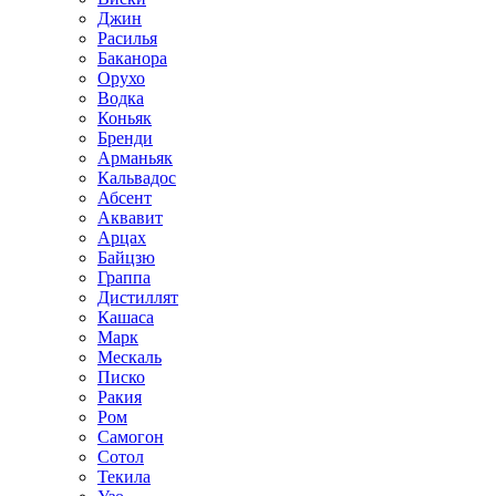
Джин
Расилья
Баканора
Орухо
Водка
Коньяк
Бренди
Арманьяк
Кальвадос
Абсент
Аквавит
Арцах
Байцзю
Граппа
Дистиллят
Кашаса
Марк
Мескаль
Писко
Ракия
Ром
Самогон
Сотол
Текила