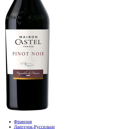
Франция
Лангедок-Руссильон