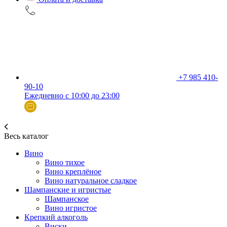
+7 985 410-
90-10
Ежедневно с 10:00 до 23:00
Весь каталог
Вино
Вино тихое
Вино креплёное
Вино натуральное сладкое
Шампанские и игристые
Шампанское
Вино игристое
Крепкий алкоголь
Виски