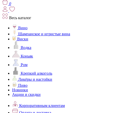
0
Весь каталог
Вино
Шампанское и игристые вина
Виски
Водка
Коньяк
Ром
Крепкий алкоголь
Ликёры и настойки
Пиво
Новинки
Акции и скидки
Корпоративным клиентам
Оплата и доставка