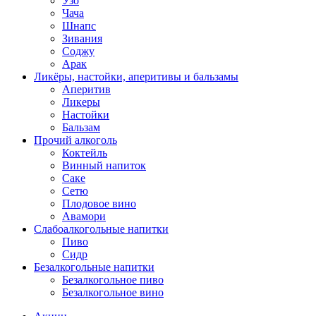
Узо
Чача
Шнапс
Зивания
Соджу
Арак
Ликёры, настойки, аперитивы и бальзамы
Аперитив
Ликеры
Настойки
Бальзам
Прочий алкоголь
Коктейль
Винный напиток
Саке
Сетю
Плодовое вино
Авамори
Слабоалкогольные напитки
Пиво
Сидр
Безалкогольные напитки
Безалкогольное пиво
Безалкогольное вино