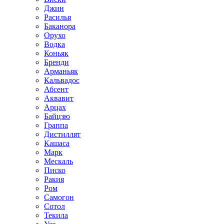
Джин
Расилья
Баканора
Орухо
Водка
Коньяк
Бренди
Арманьяк
Кальвадос
Абсент
Аквавит
Арцах
Байцзю
Граппа
Дистиллят
Кашаса
Марк
Мескаль
Писко
Ракия
Ром
Самогон
Сотол
Текила