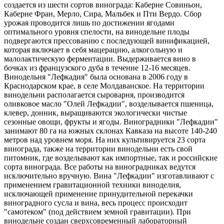
создается из шести сортов винограда: Каберне Совиньон,
Каберне Фран, Мерло, Сира, Мальбек и Пти Вердо. Сбор
урожая проводится лишь по достижении ягодами
оптимального уровня спелости, на винодельне плоды
подвергаются прессованию с последующей винификацией,
которая включает в себя мацерацию, алкогольную и
малолактическую ферментации. Выдерживается вино в
бочках из французского дуба в течение 12-16 месяцев.
Винодельня "Лефкадия" была основана в 2006 году в
Краснодарском крае, в селе Молдаванское. На территории
винодельни располагается сыроварня, производится
оливковое масло "Олей Лефкадии", возделывается пшеница,
клевер, донник, выращиваются экологически чистые
сезонные овощи, фрукты и ягоды. Виноградники "Лефкадии"
занимают 80 га на южных склонах Кавказа на высоте 140-240
метров над уровнем моря. На них культивируется 23 сорта
винограда, также на территории винодельни есть свой
питомник, где возделывают как импортные, так и российские
сорта винограда. Все работы на виноградниках ведутся
исключительно вручную. Вина "Лефкадии" изготавливают с
применением гравитационной техники виноделия,
исключающей применение принудительной перекачки
виноградного сусла и вина, весь процесс происходит
"самотеком" (под действием земной гравитации). При
винодельне создан сверхсовременный лабораторный