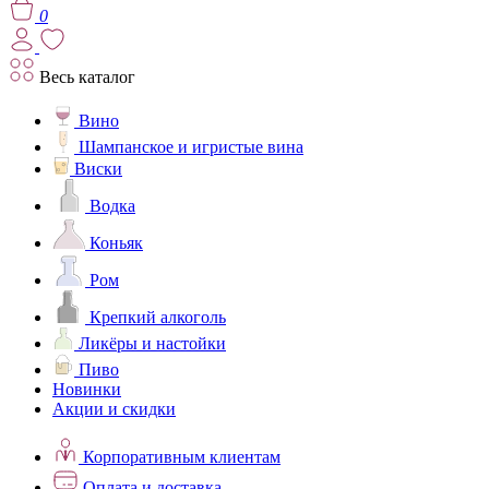
0
Весь каталог
Вино
Шампанское и игристые вина
Виски
Водка
Коньяк
Ром
Крепкий алкоголь
Ликёры и настойки
Пиво
Новинки
Акции и скидки
Корпоративным клиентам
Оплата и доставка