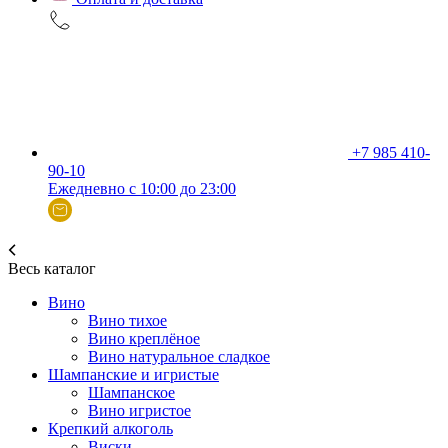
+7 985 410-
90-10
Ежедневно с 10:00 до 23:00
Весь каталог
Вино
Вино тихое
Вино креплёное
Вино натуральное сладкое
Шампанские и игристые
Шампанское
Вино игристое
Крепкий алкоголь
Виски