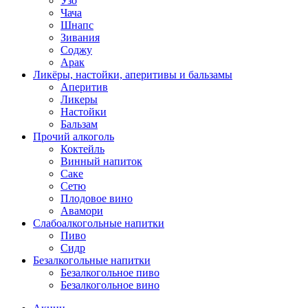
Узо
Чача
Шнапс
Зивания
Соджу
Арак
Ликёры, настойки, аперитивы и бальзамы
Аперитив
Ликеры
Настойки
Бальзам
Прочий алкоголь
Коктейль
Винный напиток
Саке
Сетю
Плодовое вино
Авамори
Слабоалкогольные напитки
Пиво
Сидр
Безалкогольные напитки
Безалкогольное пиво
Безалкогольное вино