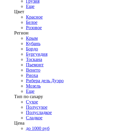
Грузия
Еще
Цвет
Красное
Белое
Розовое
Регион
Крым
Кубань
Бордо
Бургундия
Тоскана
Пьемонт
Венето
Риоха
Рибера дель Дуэро
Мозель
Еще
Тип по сахару
Сухое
Полусухое
Полусладкое
Сладкое
Цена
до 1000 руб