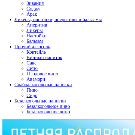
Зивания
Соджу
Арак
Ликёры, настойки, аперитивы и бальзамы
Аперитив
Ликеры
Настойки
Бальзам
Прочий алкоголь
Коктейль
Винный напиток
Саке
Сетю
Плодовое вино
Авамори
Слабоалкогольные напитки
Пиво
Сидр
Безалкогольные напитки
Безалкогольное пиво
Безалкогольное вино