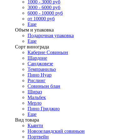
1000 - 3000 руб
3000 - 6000 руб
6000 - 10000 руб
от 10000 руб
Еще
Объем и упаковка
Подарочная упаковка
Еще
Сорт винограда
Каберне Совиньон
Шардоне
Санджовезе
Темпранильо
Пино Нуар
Рислинг
Совиньон блан
Шираз
Мальбек
Мерло
Пино Гриджио
Еще
Вид товара
Кьянти
Новозеландский совиньон
Портвейн