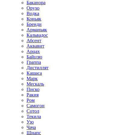
Баканора
Орухо
Водка
Коньяк
Бренди
Арманьяк
Кальвадос
Абсент
Аквавит
Арцах
Байцзю
Граппа
Дистиллят
Кашаса
Марк
Мескаль
Писко
Ракия
Ром
Самогон
Сотол
Текила
Узо
Чача
Шнапс