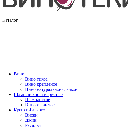
Каталог
Вино
Вино тихое
Вино креплёное
Вино натуральное сладкое
Шампанские и игристые
Шампанское
Вино игристое
Крепкий алкоголь
Виски
Джин
Расилья