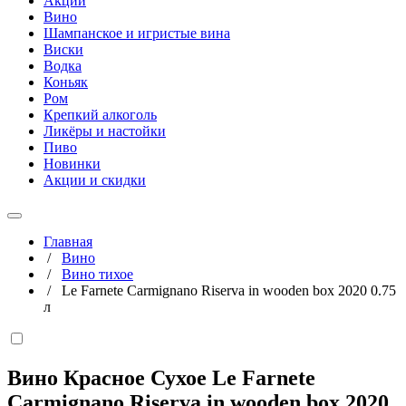
Акции
Вино
Шампанское и игристые вина
Виски
Водка
Коньяк
Ром
Крепкий алкоголь
Ликёры и настойки
Пиво
Новинки
Акции и скидки
Главная
/
Вино
/
Вино тихое
/
Le Farnete Carmignano Riserva in wooden box 2020 0.75
л
Вино Красное Сухое Le Farnete
Carmignano Riserva in wooden box 2020