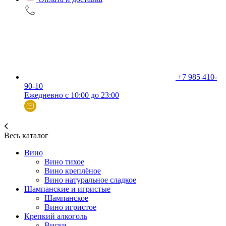
+7 985 410-
90-10
Ежедневно с 10:00 до 23:00
Весь каталог
Вино
Вино тихое
Вино креплёное
Вино натуральное сладкое
Шампанские и игристые
Шампанское
Вино игристое
Крепкий алкоголь
Виски