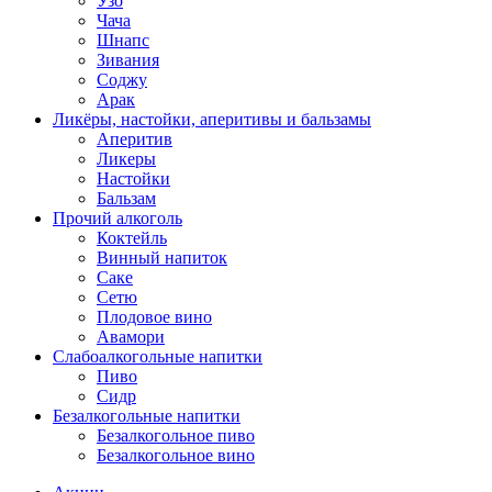
Узо
Чача
Шнапс
Зивания
Соджу
Арак
Ликёры, настойки, аперитивы и бальзамы
Аперитив
Ликеры
Настойки
Бальзам
Прочий алкоголь
Коктейль
Винный напиток
Саке
Сетю
Плодовое вино
Авамори
Слабоалкогольные напитки
Пиво
Сидр
Безалкогольные напитки
Безалкогольное пиво
Безалкогольное вино