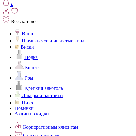
0
Весь каталог
Вино
Шампанское и игристые вина
Виски
Водка
Коньяк
Ром
Крепкий алкоголь
Ликёры и настойки
Пиво
Новинки
Акции и скидки
Корпоративным клиентам
Оплата и доставка