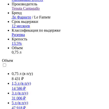
Производитель
Tenuta Cantagallo
Бренд
Ле Фарнете
/ Le Farnete
Срок выдержки
12 месяцев
Классификация по выдержке
Ризерва
Крепость
13.5%
Объем
0,75 л
Объем
0,75 л
(в п/у)
8 431 ₽
1,5 л
(в п/у)
14 586 ₽
3 л
(в п/у)
31 006 ₽
5 л
(в п/у)
47 918 ₽