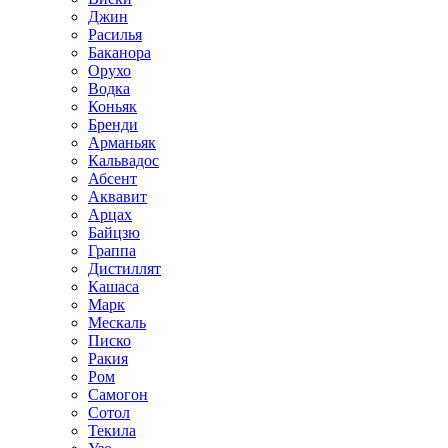
Джин
Расилья
Баканора
Орухо
Водка
Коньяк
Бренди
Арманьяк
Кальвадос
Абсент
Аквавит
Арцах
Байцзю
Граппа
Дистиллят
Кашаса
Марк
Мескаль
Писко
Ракия
Ром
Самогон
Сотол
Текила