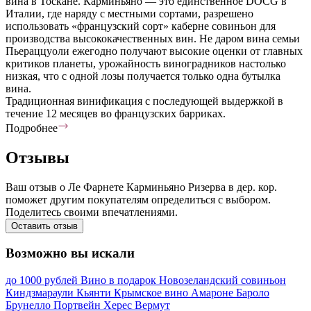
вина в Тоскане. Карминьяно — это единственное DOCG в
Италии, где наряду с местными сортами, разрешено
использовать «французский сорт» каберне совиньон для
производства высококачественных вин. Не даром вина семьи
Пьераццуоли ежегодно получают высокие оценки от главных
критиков планеты, урожайность виноградников настолько
низкая, что с одной лозы получается только одна бутылка
вина.
Традиционная винификация с последующей выдержкой в
течение 12 месяцев во французских барриках.
Подробнее
Отзывы
Ваш отзыв о Ле Фарнете Карминьяно Ризерва в дер. кор.
поможет другим покупателям определиться с выбором.
Поделитесь своими впечатлениями.
Оставить отзыв
Возможно вы искали
до 1000 рублей
Вино в подарок
Новозеландский совиньон
Киндзмараули
Кьянти
Крымское вино
Амароне
Бароло
Брунелло
Портвейн
Херес
Вермут