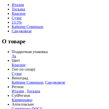
Италия
Тоскана
Красное
Сухое
13.5%
Каберне Совиньон
Санджовезе
О товаре
Подарочная упаковка
Да
Цвет
Красное
Тип по сахару
Сухое
Виноград
Каберне Совиньон
,
Санджовезе
Регион
Италия
,
Тоскана
СубРегион
Карминьяно
Аппелласьон
Carmignano DOCG