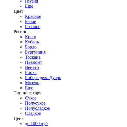
Грузия
Еще
Цвет
Красное
Белое
Розовое
Регион
Крым
Кубань
Бордо
Бургундия
Тоскана
Пьемонт
Венето
Риоха
Рибера дель Дуэро
Мозель
Еще
Тип по сахару
Сухое
Полусухое
Полусладкое
Сладкое
Цена
до 1000 руб