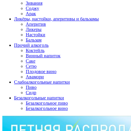
Зивания
Соджу
Арак
Ликёры, настойки, аперитивы и бальзамы
Аперитив
Ликеры
Настойки
Бальзам
Прочий алкоголь
Коктейль
Винный напиток
Саке
Сетю
Плодовое вино
Авамори
Слабоалкогольные напитки
Пиво
Сидр
Безалкогольные напитки
Безалкогольное пиво
Безалкогольное вино