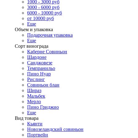
1000 - 3000 руб
3000 - 6000 руб
6000 - 10000 руб
от 10000 руб
Еще
Объем и упаковка
Подарочная упаковка
Еще
Сорт винограда
Каберне Совиньон
Шардоне
Санджовезе
Темпранильо
Пино Нуар
Рислинг
Совиньон блан
Шираз
Мальбек
Мерло
Пино Гриджио
Еще
Вид товара
Кьянти
Новозеландский совиньон
Портвейн