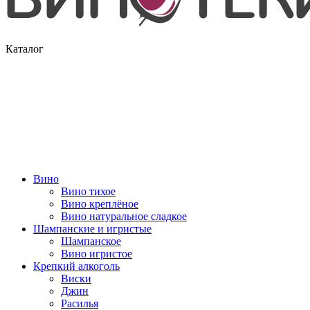
Каталог
Вино
Вино тихое
Вино креплёное
Вино натуральное сладкое
Шампанские и игристые
Шампанское
Вино игристое
Крепкий алкоголь
Виски
Джин
Расилья