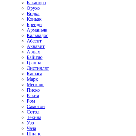
Баканора
Орухо
Водка
Коньяк
Бренди
Арманьяк
Кальвадос
Абсент
Аквавит
Арцах
Байцзю
Граппа
Дистиллят
Кашаса
Марк
Мескаль
Писко
Ракия
Ром
Самогон
Сотол
Текила
Узо
Чача
Шнапс