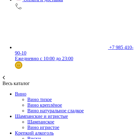
+7 985 410-
90-10
Ежедневно с 10:00 до 23:00
Весь каталог
Вино
Вино тихое
Вино креплёное
Вино натуральное сладкое
Шампанские и игристые
Шампанское
Вино игристое
Крепкий алкоголь
Виски