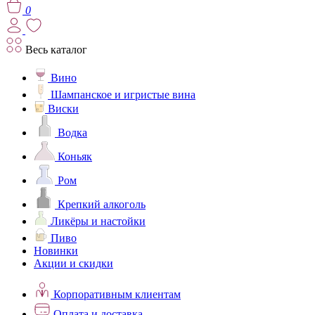
0
Весь каталог
Вино
Шампанское и игристые вина
Виски
Водка
Коньяк
Ром
Крепкий алкоголь
Ликёры и настойки
Пиво
Новинки
Акции и скидки
Корпоративным клиентам
Оплата и доставка