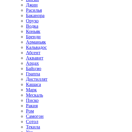
Джин
Расилья
Баканора
Орухо
Водка
Коньяк
Бренди
Арманьяк
Кальвадос
Абсент
Аквавит
Арцах
Байцзю
Граппа
Дистиллят
Кашаса
Марк
Мескаль
Писко
Ракия
Ром
Самогон
Сотол
Текила