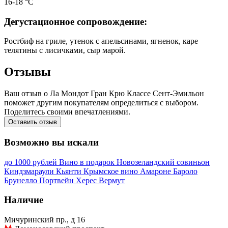
16-18 °С
Дегустационное сопровождение:
Ростбиф на гриле, утенок с апельсинами, ягненок, каре
телятины с лисичками, сыр марой.
Отзывы
Ваш отзыв о Ла Мондот Гран Крю Классе Сент-Эмильон
поможет другим покупателям определиться с выбором.
Поделитесь своими впечатлениями.
Оставить отзыв
Возможно вы искали
до 1000 рублей
Вино в подарок
Новозеландский совиньон
Киндзмараули
Кьянти
Крымское вино
Амароне
Бароло
Брунелло
Портвейн
Херес
Вермут
Наличие
Мичуринский пр., д 16