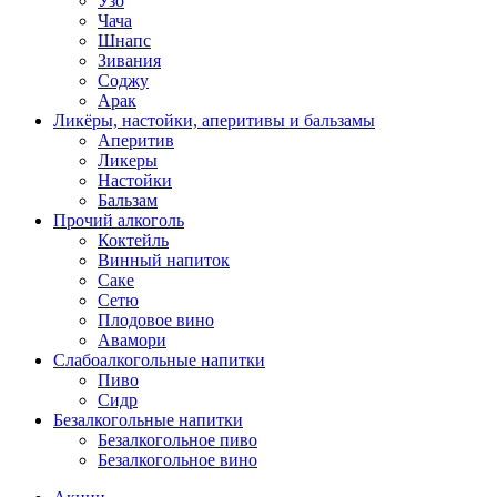
Узо
Чача
Шнапс
Зивания
Соджу
Арак
Ликёры, настойки, аперитивы и бальзамы
Аперитив
Ликеры
Настойки
Бальзам
Прочий алкоголь
Коктейль
Винный напиток
Саке
Сетю
Плодовое вино
Авамори
Слабоалкогольные напитки
Пиво
Сидр
Безалкогольные напитки
Безалкогольное пиво
Безалкогольное вино