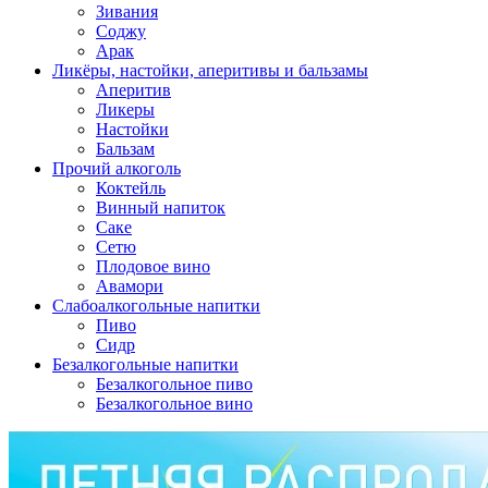
Зивания
Соджу
Арак
Ликёры, настойки, аперитивы и бальзамы
Аперитив
Ликеры
Настойки
Бальзам
Прочий алкоголь
Коктейль
Винный напиток
Саке
Сетю
Плодовое вино
Авамори
Слабоалкогольные напитки
Пиво
Сидр
Безалкогольные напитки
Безалкогольное пиво
Безалкогольное вино