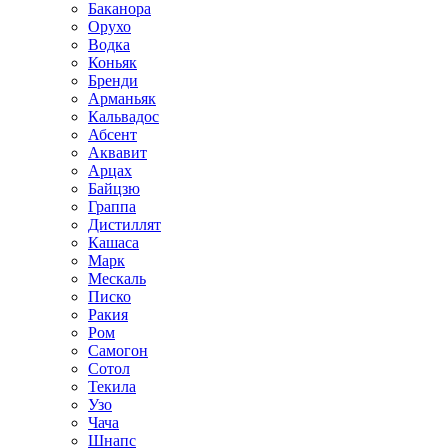
Баканора
Орухо
Водка
Коньяк
Бренди
Арманьяк
Кальвадос
Абсент
Аквавит
Арцах
Байцзю
Граппа
Дистиллят
Кашаса
Марк
Мескаль
Писко
Ракия
Ром
Самогон
Сотол
Текила
Узо
Чача
Шнапс