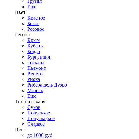
Грузия
Еще
Цвет
Красное
Белое
Розовое
Регион
Крым
Кубань
Бордо
Бургундия
Тоскана
Пьемонт
Венето
Риоха
Рибера дель Дуэро
Мозель
Еще
Тип по сахару
Сухое
Полусухое
Полусладкое
Сладкое
Цена
до 1000 руб