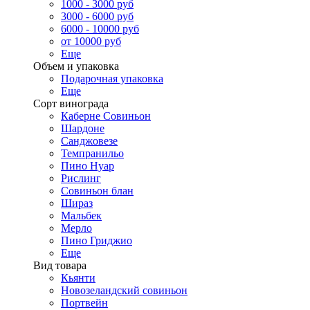
1000 - 3000 руб
3000 - 6000 руб
6000 - 10000 руб
от 10000 руб
Еще
Объем и упаковка
Подарочная упаковка
Еще
Сорт винограда
Каберне Совиньон
Шардоне
Санджовезе
Темпранильо
Пино Нуар
Рислинг
Совиньон блан
Шираз
Мальбек
Мерло
Пино Гриджио
Еще
Вид товара
Кьянти
Новозеландский совиньон
Портвейн