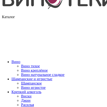
Каталог
Вино
Вино тихое
Вино креплёное
Вино натуральное сладкое
Шампанские и игристые
Шампанское
Вино игристое
Крепкий алкоголь
Виски
Джин
Расилья