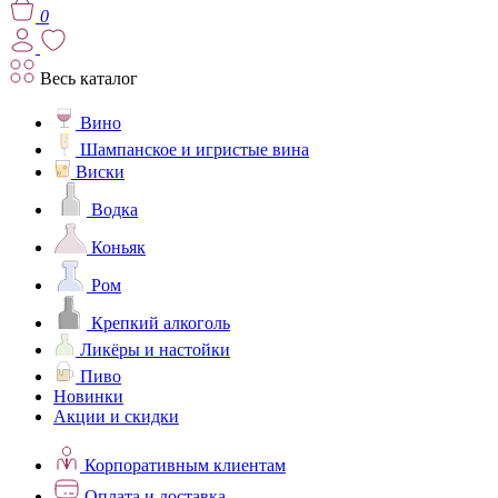
0
Весь каталог
Вино
Шампанское и игристые вина
Виски
Водка
Коньяк
Ром
Крепкий алкоголь
Ликёры и настойки
Пиво
Новинки
Акции и скидки
Корпоративным клиентам
Оплата и доставка