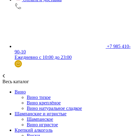
+7 985 410-
90-10
Ежедневно с 10:00 до 23:00
Весь каталог
Вино
Вино тихое
Вино креплёное
Вино натуральное сладкое
Шампанские и игристые
Шампанское
Вино игристое
Крепкий алкоголь
Виски