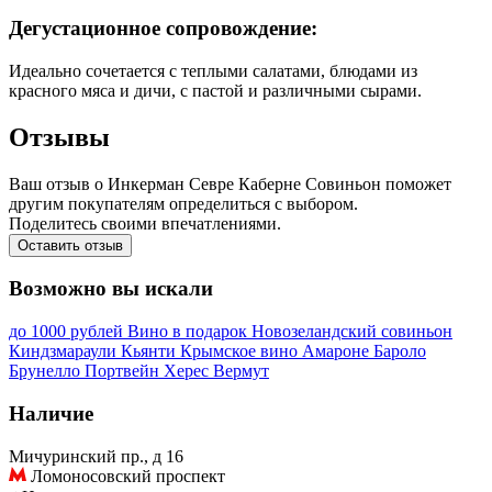
Дегустационное сопровождение:
Идеально сочетается с теплыми салатами, блюдами из
красного мяса и дичи, с пастой и различными сырами.
Отзывы
Ваш отзыв о Инкерман Севре Каберне Совиньон поможет
другим покупателям определиться с выбором.
Поделитесь своими впечатлениями.
Оставить отзыв
Возможно вы искали
до 1000 рублей
Вино в подарок
Новозеландский совиньон
Киндзмараули
Кьянти
Крымское вино
Амароне
Бароло
Брунелло
Портвейн
Херес
Вермут
Наличие
Мичуринский пр., д 16
Ломоносовский проспект