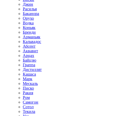
Джин
Расилья
Баканора
Орухо
Водка
Коньяк
Бренди
Арманьяк
Кальвадос
Абсент
Аквавит
Арцах
Байцзю
Граппа
Дистиллят
Кашаса
Марк
Мескаль
Писко
Ракия
Ром
Самогон
Сотол
Текила