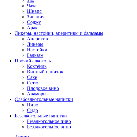
Узо
Чача
Шнапс
Зивания
Соджу
Арак
Ликёры, настойки, аперитивы и бальзамы
Аперитив
Ликеры
Настойки
Бальзам
Прочий алкоголь
Коктейль
Винный напиток
Саке
Сетю
Плодовое вино
Авамори
Слабоалкогольные напитки
Пиво
Сидр
Безалкогольные напитки
Безалкогольное пиво
Безалкогольное вино