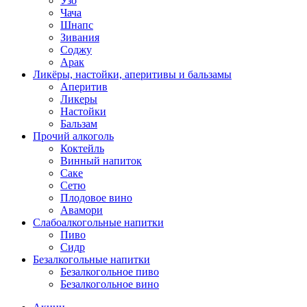
Узо
Чача
Шнапс
Зивания
Соджу
Арак
Ликёры, настойки, аперитивы и бальзамы
Аперитив
Ликеры
Настойки
Бальзам
Прочий алкоголь
Коктейль
Винный напиток
Саке
Сетю
Плодовое вино
Авамори
Слабоалкогольные напитки
Пиво
Сидр
Безалкогольные напитки
Безалкогольное пиво
Безалкогольное вино