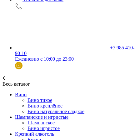
+7 985 410-
90-10
Ежедневно с 10:00 до 23:00
Весь каталог
Вино
Вино тихое
Вино креплёное
Вино натуральное сладкое
Шампанские и игристые
Шампанское
Вино игристое
Крепкий алкоголь
Виски