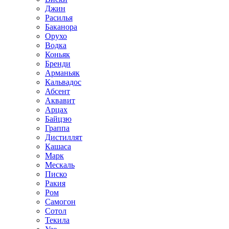
Джин
Расилья
Баканора
Орухо
Водка
Коньяк
Бренди
Арманьяк
Кальвадос
Абсент
Аквавит
Арцах
Байцзю
Граппа
Дистиллят
Кашаса
Марк
Мескаль
Писко
Ракия
Ром
Самогон
Сотол
Текила