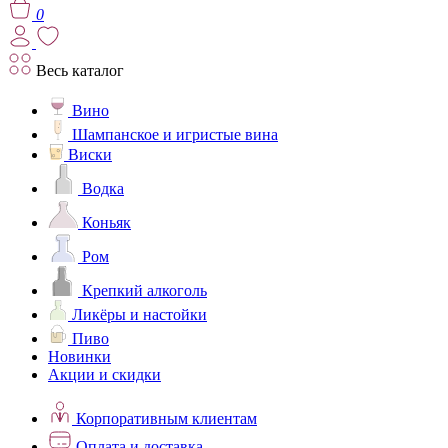
0
Весь каталог
Вино
Шампанское и игристые вина
Виски
Водка
Коньяк
Ром
Крепкий алкоголь
Ликёры и настойки
Пиво
Новинки
Акции и скидки
Корпоративным клиентам
Оплата и доставка