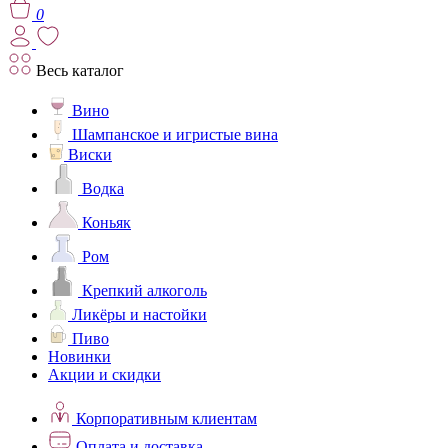
0
Весь каталог
Вино
Шампанское и игристые вина
Виски
Водка
Коньяк
Ром
Крепкий алкоголь
Ликёры и настойки
Пиво
Новинки
Акции и скидки
Корпоративным клиентам
Оплата и доставка