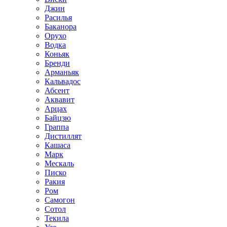
Джин
Расилья
Баканора
Орухо
Водка
Коньяк
Бренди
Арманьяк
Кальвадос
Абсент
Аквавит
Арцах
Байцзю
Граппа
Дистиллят
Кашаса
Марк
Мескаль
Писко
Ракия
Ром
Самогон
Сотол
Текила