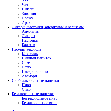
Узо
Чача
Шнапс
Зивания
Соджу
Арак
Ликёры, настойки, аперитивы и бальзамы
Аперитив
Ликеры
Настойки
Бальзам
Прочий алкоголь
Коктейль
Винный напиток
Саке
Сетю
Плодовое вино
Авамори
Слабоалкогольные напитки
Пиво
Сидр
Безалкогольные напитки
Безалкогольное пиво
Безалкогольное вино