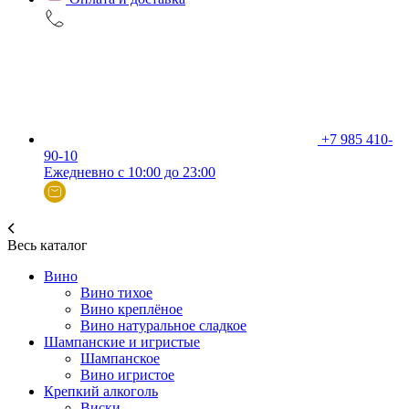
+7 985 410-
90-10
Ежедневно с 10:00 до 23:00
Весь каталог
Вино
Вино тихое
Вино креплёное
Вино натуральное сладкое
Шампанские и игристые
Шампанское
Вино игристое
Крепкий алкоголь
Виски