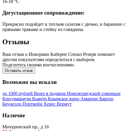
16-18 °С
Дегустационное сопровождение:
Прекрасно подойдет к теплым салатам с дичью, к баранине с
пряными травами и стейку из говядины.
Отзывы
Ваш отзыв о Инкерман Каберне Спешл Резерв поможет
другим покупателям определиться с выбором.
Поделитесь своими впечатлениями.
Оставить отзыв
Возможно вы искали
до 1000 рублей
Вино в подарок
Новозеландский совиньон
Киндзмараули
Кьянти
Крымское вино
Амароне
Бароло
Брунелло
Портвейн
Херес
Вермут
Наличие
Мичуринский пр., д 16