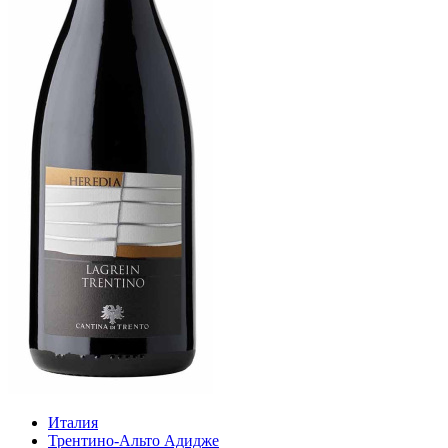
Италия
Трентино-Альто Адидже