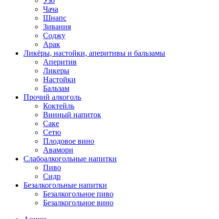
Узо
Чача
Шнапс
Зивания
Соджу
Арак
Ликёры, настойки, аперитивы и бальзамы
Аперитив
Ликеры
Настойки
Бальзам
Прочий алкоголь
Коктейль
Винный напиток
Саке
Сетю
Плодовое вино
Авамори
Слабоалкогольные напитки
Пиво
Сидр
Безалкогольные напитки
Безалкогольное пиво
Безалкогольное вино