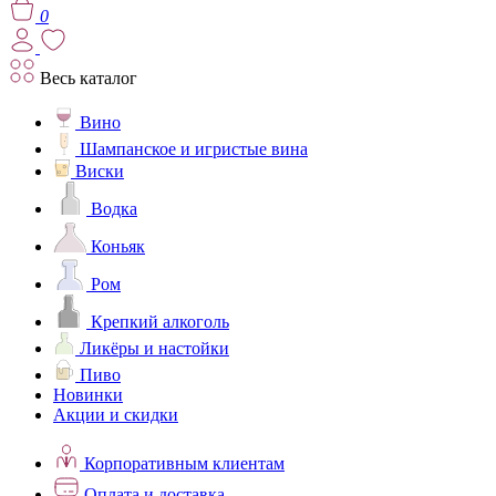
0
Весь каталог
Вино
Шампанское и игристые вина
Виски
Водка
Коньяк
Ром
Крепкий алкоголь
Ликёры и настойки
Пиво
Новинки
Акции и скидки
Корпоративным клиентам
Оплата и доставка