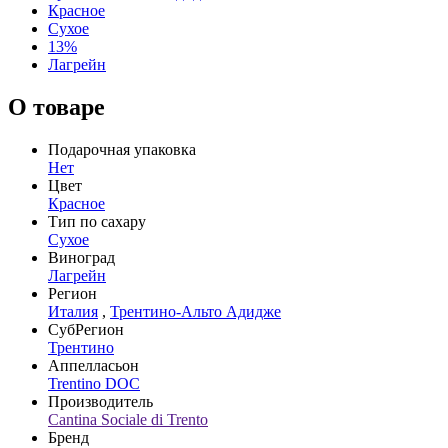
Красное
Сухое
13%
Лагрейн
О товаре
Подарочная упаковка
Нет
Цвет
Красное
Тип по сахару
Сухое
Виноград
Лагрейн
Регион
Италия
,
Трентино-Альто Адидже
СубРегион
Трентино
Аппелласьон
Trentino DOC
Производитель
Cantina Sociale di Trento
Бренд