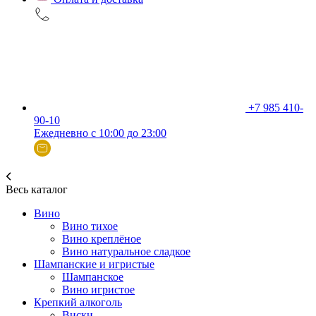
+7 985 410-
90-10
Ежедневно с 10:00 до 23:00
Весь каталог
Вино
Вино тихое
Вино креплёное
Вино натуральное сладкое
Шампанские и игристые
Шампанское
Вино игристое
Крепкий алкоголь
Виски