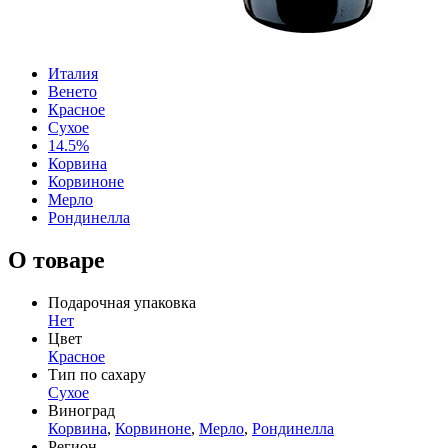
Италия
Венето
Красное
Сухое
14.5%
Корвина
Корвиноне
Мерло
Рондинелла
О товаре
Подарочная упаковка
Нет
Цвет
Красное
Тип по сахару
Сухое
Виноград
Корвина
,
Корвиноне
,
Мерло
,
Рондинелла
Регион