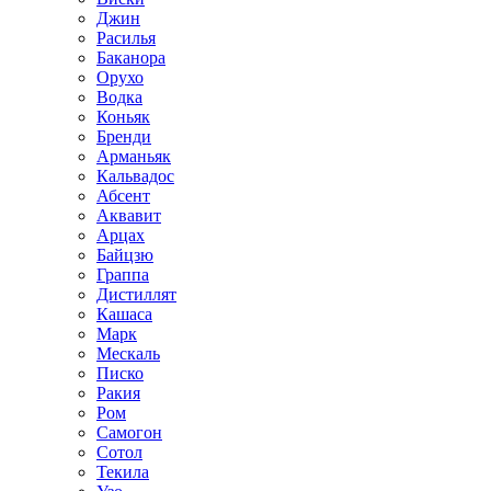
Джин
Расилья
Баканора
Орухо
Водка
Коньяк
Бренди
Арманьяк
Кальвадос
Абсент
Аквавит
Арцах
Байцзю
Граппа
Дистиллят
Кашаса
Марк
Мескаль
Писко
Ракия
Ром
Самогон
Сотол
Текила