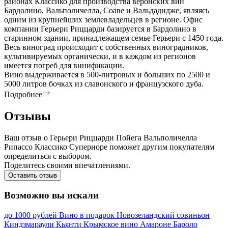
районах Классико для производства веронских вин
Бардолино, Вальполичелла, Соаве и Вальдадидже, являясь
одним из крупнейших землевладельцев в регионе. Офис
компании Герьери Риццарди базируется в Бардолино в
старинном здании, принадлежащем семье Герьери с 1450 года.
Весь виноград происходит с собственных виноградников,
культивируемых органически, и в каждом из регионов
имеется погреб для винификации.
Вино выдерживается в 500-литровых и больших по 2500 и
5000 литров бочках из славонского и французского дуба.
Подробнее
Отзывы
Ваш отзыв о Герьери Риццарди Пойега Вальполичелла
Рипассо Классико Супериоре поможет другим покупателям
определиться с выбором.
Поделитесь своими впечатлениями.
Оставить отзыв
Возможно вы искали
до 1000 рублей
Вино в подарок
Новозеландский совиньон
Киндзмараули
Кьянти
Крымское вино
Амароне
Бароло