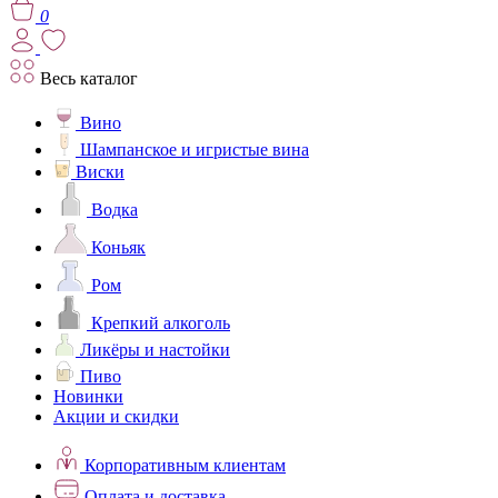
0
Весь каталог
Вино
Шампанское и игристые вина
Виски
Водка
Коньяк
Ром
Крепкий алкоголь
Ликёры и настойки
Пиво
Новинки
Акции и скидки
Корпоративным клиентам
Оплата и доставка