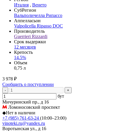
Италия
,
Венето
СубРегион
Вальполичелла Рипассо
Аппелласьон
Valpolicella Ripasso DOC
Производитель
Guerrieri Rizzardi
Срок выдержки
12 месяцев
Крепость
14.5%
Объем
0,75 л
3 978 ₽
Сообщить о поступлении
-
+
бут
Мичуринский пр., д 16
Ломоносовский проспект
◆
Нет в наличии
+7 (985) 761-63-24
(10:00–23:00)
vinoteki.ru@yandex.ru
Воротынская ул., д 16