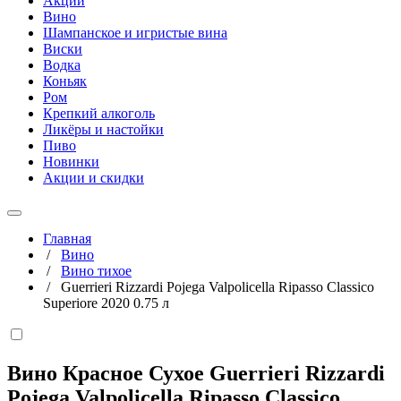
Акции
Вино
Шампанское и игристые вина
Виски
Водка
Коньяк
Ром
Крепкий алкоголь
Ликёры и настойки
Пиво
Новинки
Акции и скидки
Главная
/
Вино
/
Вино тихое
/
Guerrieri Rizzardi Pojega Valpolicella Ripasso Classico
Superiore 2020 0.75 л
Вино Красное Сухое Guerrieri Rizzardi
Pojega Valpolicella Ripasso Classico