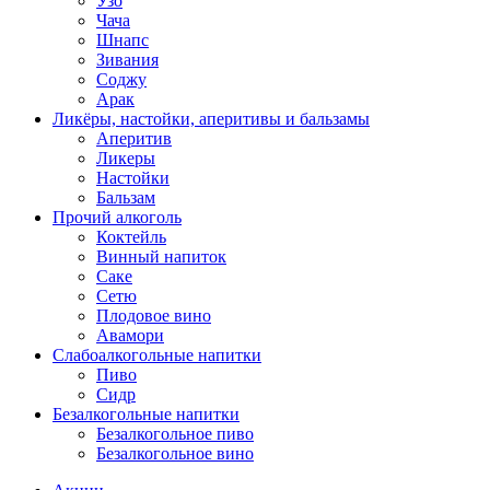
Узо
Чача
Шнапс
Зивания
Соджу
Арак
Ликёры, настойки, аперитивы и бальзамы
Аперитив
Ликеры
Настойки
Бальзам
Прочий алкоголь
Коктейль
Винный напиток
Саке
Сетю
Плодовое вино
Авамори
Слабоалкогольные напитки
Пиво
Сидр
Безалкогольные напитки
Безалкогольное пиво
Безалкогольное вино