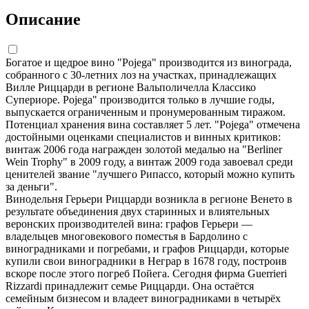
Описание
Богатое и щедрое вино "Pojega" производится из винограда,
собранного с 30-летних лоз на участках, принадлежащих
Вилле Риццарди в регионе Вальполичелла Классико
Супериоре. Pojega" производится только в лучшие годы,
выпускается ограниченным и пронумерованным тиражом.
Потенциал хранения вина составляет 5 лет. "Pojega" отмечена
достойными оценками специалистов и винных критиков:
винтаж 2006 года награжден золотой медалью на "Berliner
Wein Trophy" в 2009 году, а винтаж 2009 года завоевал среди
ценителей звание "лучшего Рипассо, который можно купить
за деньги".
Винодельня Герьери Риццарди возникла в регионе Венето в
результате объединения двух старинных и влиятельных
веронских производителей вина: графов Герьери —
владельцев многовекового поместья в Бардолино с
виноградниками и погребами, и графов Риццарди, которые
купили свои виноградники в Неграр в 1678 году, построив
вскоре после этого погреб Пойега. Сегодня фирма Guerrieri
Rizzardi принадлежит семье Риццарди. Она остаётся
семейным бизнесом и владеет виноградниками в четырёх