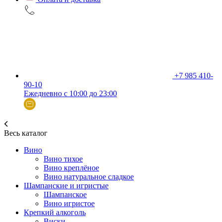
+7 985 410-
90-10
Ежедневно с 10:00 до 23:00
Весь каталог
Вино
Вино тихое
Вино креплёное
Вино натуральное сладкое
Шампанские и игристые
Шампанское
Вино игристое
Крепкий алкоголь
Виски