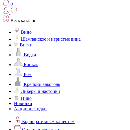
0
Весь каталог
Вино
Шампанское и игристые вина
Виски
Водка
Коньяк
Ром
Крепкий алкоголь
Ликёры и настойки
Пиво
Новинки
Акции и скидки
Корпоративным клиентам
Оплата и доставка