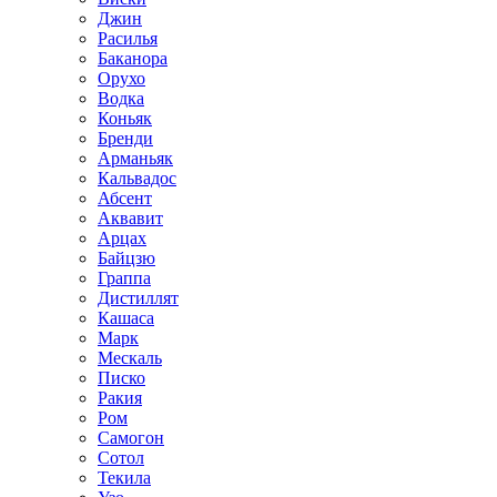
Джин
Расилья
Баканора
Орухо
Водка
Коньяк
Бренди
Арманьяк
Кальвадос
Абсент
Аквавит
Арцах
Байцзю
Граппа
Дистиллят
Кашаса
Марк
Мескаль
Писко
Ракия
Ром
Самогон
Сотол
Текила