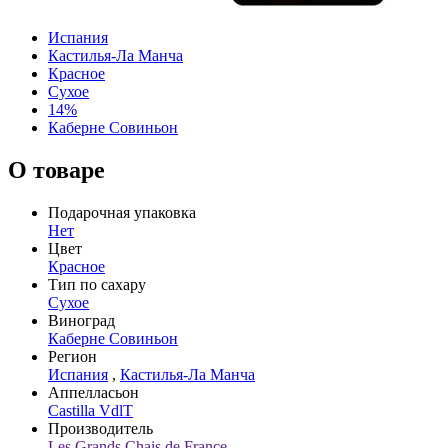
Испания
Кастилья-Ла Манча
Красное
Сухое
14%
Каберне Совиньон
О товаре
Подарочная упаковка
Нет
Цвет
Красное
Тип по сахару
Сухое
Виноград
Каберне Совиньон
Регион
Испания
,
Кастилья-Ла Манча
Аппелласьон
Castilla VdlT
Производитель
Les Grands Chais de France