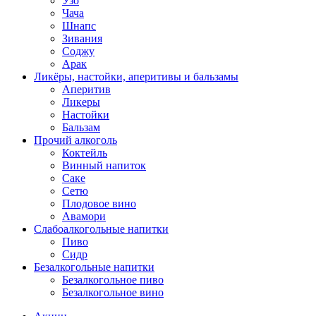
Узо
Чача
Шнапс
Зивания
Соджу
Арак
Ликёры, настойки, аперитивы и бальзамы
Аперитив
Ликеры
Настойки
Бальзам
Прочий алкоголь
Коктейль
Винный напиток
Саке
Сетю
Плодовое вино
Авамори
Слабоалкогольные напитки
Пиво
Сидр
Безалкогольные напитки
Безалкогольное пиво
Безалкогольное вино