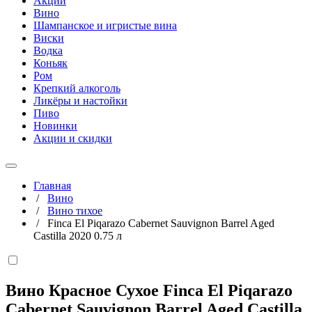
Акции
Вино
Шампанское и игристые вина
Виски
Водка
Коньяк
Ром
Крепкий алкоголь
Ликёры и настойки
Пиво
Новинки
Акции и скидки
Главная
/
Вино
/
Вино тихое
/
Finca El Piqarazo Cabernet Sauvignon Barrel Aged
Castilla 2020 0.75 л
Вино Красное Сухое Finca El Piqarazo
Cabernet Sauvignon Barrel Aged Castilla