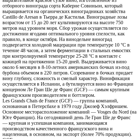
выразительное красное сухое вино, изготовленное из
отборного винограда сорта Каберне Совиньон, который
выращивается на органических виноградниках хозяйства
Castillo de Aresan в Тьерра де Кастилья. Виноградные лозы
возрастом от 15 до 20 лет культивируются на высоте 750
метров над уровнем моря. Сбор урожая осуществляется по
достижении ягодами оптимального уровня спелости, как
правило, в конце октября. На винодельне виноград
подвергается холодной мацерации при температуре 10 °C в
течение 48 часов, а затем ферментации в стальных емкостях
при контролируемой температуре 25-28 °C в контакте с
кожицей на протяжении 15-20 дней. Выдерживается вино
около 6 месяцев в 8-10-летних американских бочках из-под
бурбона объемом в 220 литров. Созревание в бочках придает
вину глубину, сложность и смелый характер. Винификация
осуществляется в Испании, а бутилируется вино во Франции
концерном Ле Гран Ше де Франс (GCF) — самым крупным
французским производителем и боттлером.
Les Grands Chais de France (GСF) — группа компаний,
основанная в Петерсбахе в 1979 году Джозеф Хэлфришем.
Основное месторасположение компаний — Vosges du Nord (на
Юге Франции). На сегодняшний день Ле Гран Ше де Франс
— крупная и успешная компания, занимающаяся
производством качественного французского вина и
нацеленная, в основном, на экспорт (более 70% продукции).