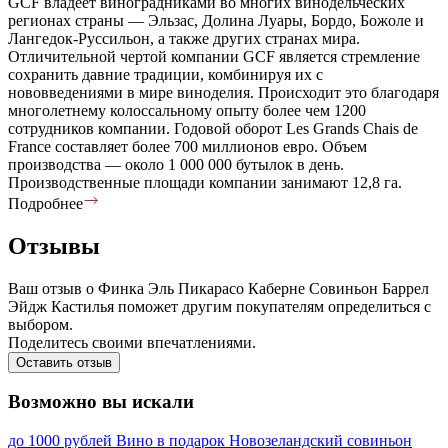
GСF владеет виноградниками во многих винодельческих
регионах страны — Эльзас, Долина Луары, Бордо, Божоле и
Лангедок-Руссильон, а также других странах мира.
Отличительной чертой компании GСF является стремление
сохранить давние традиции, комбинируя их с
нововведениями в мире виноделия. Происходит это благодаря
многолетнему колоссальному опыту более чем 1200
сотрудников компании. Годовой оборот Les Grands Chais de
France составляет более 700 миллионов евро. Объем
производства — около 1 000 000 бутылок в день.
Производственные площади компании занимают 12,8 га.
Подробнее
Отзывы
Ваш отзыв о Финка Эль Пикарасо Каберне Совиньон Баррел
Эйдж Кастилья поможет другим покупателям определиться с
выбором.
Поделитесь своими впечатлениями.
Оставить отзыв
Возможно вы искали
до 1000 рублей
Вино в подарок
Новозеландский совиньон