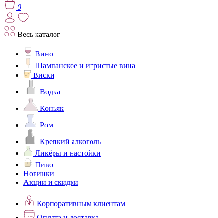
0
Весь каталог
Вино
Шампанское и игристые вина
Виски
Водка
Коньяк
Ром
Крепкий алкоголь
Ликёры и настойки
Пиво
Новинки
Акции и скидки
Корпоративным клиентам
Оплата и доставка