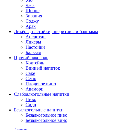
Узо
Чача
Шнапс
Зивания
Соджу
Арак
Ликёры, настойки, аперитивы и бальзамы
Аперитив
Ликеры
Настойки
Бальзам
Прочий алкоголь
Коктейль
Винный напиток
Саке
Сетю
Плодовое вино
Авамори
Слабоалкогольные напитки
Пиво
Сидр
Безалкогольные напитки
Безалкогольное пиво
Безалкогольное вино