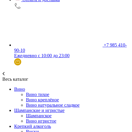
+7 985 410-
90-10
Ежедневно с 10:00 до 23:00
Весь каталог
Вино
Вино тихое
Вино креплёное
Вино натуральное сладкое
Шампанские и игристые
Шампанское
Вино игристое
Крепкий алкоголь
Виски