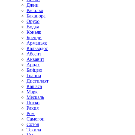
Джин
Расилья
Баканора
Орухо
Водка
Коньяк
Бренди
Арманьяк
Кальвадос
Абсент
Аквавит
Арцах
Байцзю
Граппа
Дистиллят
Кашаса
Марк
Мескаль
Писко
Ракия
Ром
Самогон
Сотол
Текила