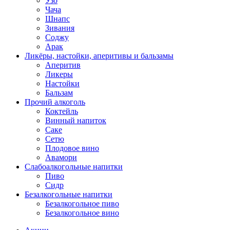
Узо
Чача
Шнапс
Зивания
Соджу
Арак
Ликёры, настойки, аперитивы и бальзамы
Аперитив
Ликеры
Настойки
Бальзам
Прочий алкоголь
Коктейль
Винный напиток
Саке
Сетю
Плодовое вино
Авамори
Слабоалкогольные напитки
Пиво
Сидр
Безалкогольные напитки
Безалкогольное пиво
Безалкогольное вино