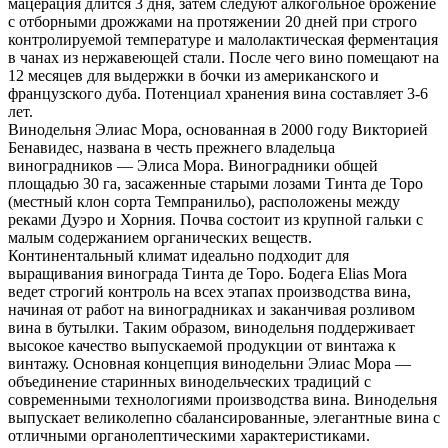
мацерация длится 3 дня, затем следуют алкогольное брожение
с отборными дрожжами на протяжении 20 дней при строго
контролируемой температуре и малолактическая ферментация
в чанах из нержавеющей стали. После чего вино помещают на
12 месяцев для выдержки в бочки из американского и
французского дуба. Потенциал хранения вина составляет 3-6
лет.
Винодельня Элиас Мора, основанная в 2000 году Викторией
Бенавидес, названа в честь прежнего владельца
виноградников — Элиса Мора. Виноградники общей
площадью 30 га, засаженные старыми лозами Тинта де Торо
(местный клон сорта Темпранильо), расположены между
реками Дуэро и Хорния. Почва состоит из крупной гальки с
малым содержанием органических веществ.
Континентальный климат идеально подходит для
выращивания винограда Тинта де Торо. Бодега Elias Mora
ведет строгий контроль на всех этапах производства вина,
начиная от работ на виноградниках и заканчивая розливом
вина в бутылки. Таким образом, винодельня поддерживает
высокое качество выпускаемой продукции от винтажа к
винтажу. Основная концепция винодельни Элиас Мора —
объединение старинных винодельческих традиций с
современными технологиями производства вина. Винодельня
выпускает великолепно сбалансированные, элегантные вина с
отличными органолептическими характеристиками.