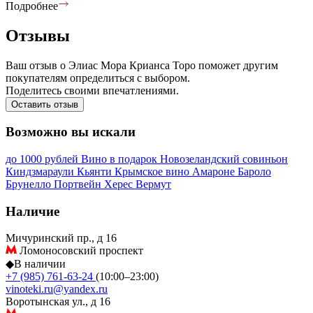
Подробнее
Отзывы
Ваш отзыв о Элиас Мора Крианса Торо поможет другим
покупателям определиться с выбором.
Поделитесь своими впечатлениями.
Оставить отзыв
Возможно вы искали
до 1000 рублей
Вино в подарок
Новозеландский совиньон
Киндзмараули
Кьянти
Крымское вино
Амароне
Бароло
Брунелло
Портвейн
Херес
Вермут
Наличие
Мичуринский пр., д 16
Ломоносовский проспект
◆
В наличии
+7 (985) 761-63-24
(10:00–23:00)
vinoteki.ru@yandex.ru
Воротынская ул., д 16