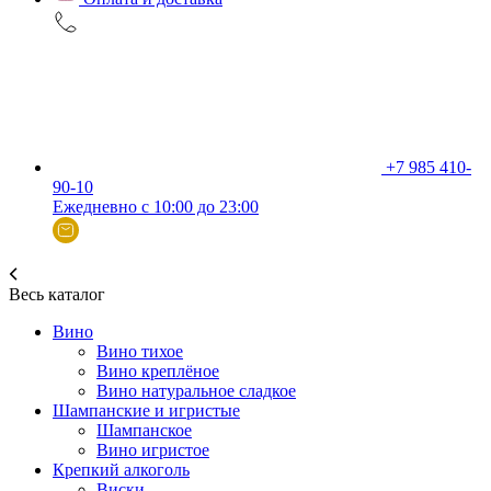
+7 985 410-
90-10
Ежедневно с 10:00 до 23:00
Весь каталог
Вино
Вино тихое
Вино креплёное
Вино натуральное сладкое
Шампанские и игристые
Шампанское
Вино игристое
Крепкий алкоголь
Виски