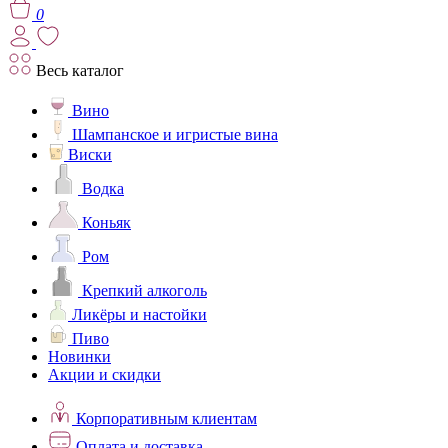
0
Весь каталог
Вино
Шампанское и игристые вина
Виски
Водка
Коньяк
Ром
Крепкий алкоголь
Ликёры и настойки
Пиво
Новинки
Акции и скидки
Корпоративным клиентам
Оплата и доставка