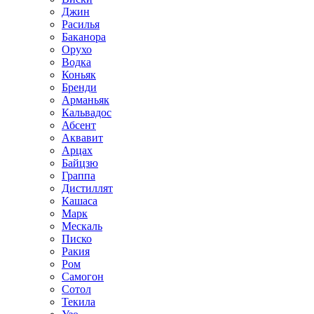
Джин
Расилья
Баканора
Орухо
Водка
Коньяк
Бренди
Арманьяк
Кальвадос
Абсент
Аквавит
Арцах
Байцзю
Граппа
Дистиллят
Кашаса
Марк
Мескаль
Писко
Ракия
Ром
Самогон
Сотол
Текила