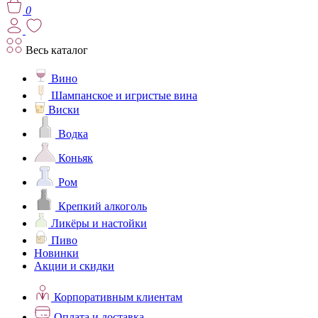
0
Весь каталог
Вино
Шампанское и игристые вина
Виски
Водка
Коньяк
Ром
Крепкий алкоголь
Ликёры и настойки
Пиво
Новинки
Акции и скидки
Корпоративным клиентам
Оплата и доставка