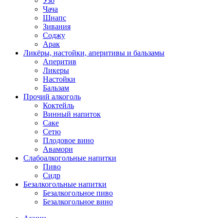
Узо
Чача
Шнапс
Зивания
Соджу
Арак
Ликёры, настойки, аперитивы и бальзамы
Аперитив
Ликеры
Настойки
Бальзам
Прочий алкоголь
Коктейль
Винный напиток
Саке
Сетю
Плодовое вино
Авамори
Слабоалкогольные напитки
Пиво
Сидр
Безалкогольные напитки
Безалкогольное пиво
Безалкогольное вино