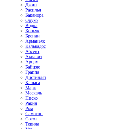
Джин
Расилья
Баканора
Орухо
Водка
Коньяк
Бренди
Арманьяк
Кальвадос
Абсент
Аквавит
Арцах
Байцзю
Граппа
Дистиллят
Кашаса
Марк
Мескаль
Писко
Ракия
Ром
Самогон
Сотол
Текила