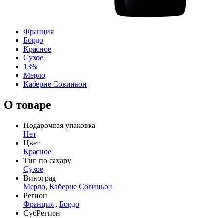
Франция
Бордо
Красное
Сухое
13%
Мерло
Каберне Совиньон
О товаре
Подарочная упаковка
Нет
Цвет
Красное
Тип по сахару
Сухое
Виноград
Мерло
,
Каберне Совиньон
Регион
Франция
,
Бордо
СубРегион