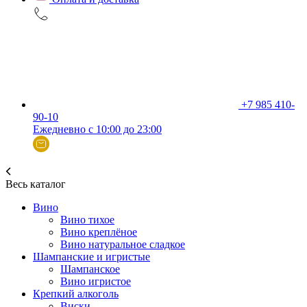
+7 985 410-
90-10
Ежедневно с 10:00 до 23:00
Весь каталог
Вино
Вино тихое
Вино креплёное
Вино натуральное сладкое
Шампанские и игристые
Шампанское
Вино игристое
Крепкий алкоголь
Виски