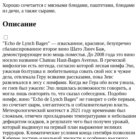
Хорошо сочетается с мясными блюдами, паштетами, блюдами
из дичи, а также сырами.
Описание
"Echo de Lynch Bages" — изысканное, красивое, безупречно
сбалансированное второе вино Шато Линч Баж,
демонстрирующее всю мощь поместья. До 2008 года это вино
носило название Chateau Haut-Bages Averous. В греческой
мифологии есть легенда, согласно которой лесная нимфа Эхо,
ужасная болтушка и любительница совать свой нос в чужие
дела, отвлекала Геру всякими рассказами, пока Зевс
развлекался в лесу с нимфами. Когда же Гера обо всем узнала,
ее гнев был ужасен: Эхо лишилась возможности говорить, а
могла лишь повторять то, что сказал собеседник. Подобно
нимфе, вино "Echo de Lynch Bages" не говорит о себе первым,
но сочетает шарм, элегантность и соблазнительную власть.
Метеорологический контекст в 2021 году временами был
сложным, отмечен прохладными температурами и небольшим
дефицитом осадков, в результате чего был получен урожай,
который выдвинул на первый план выражение великих
терруаров. Климатические условия конца сентября позволили
Каберне достичь идеальной зрелости и особенно высокого