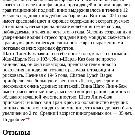
качества. После винификации, проходящей в новом подвале с
гравитационной подачей, вино выдерживалось в течение 12
месяцев в однолетних дубовых барриках. Винтаж 2021 года
имеет красивый цвет и хорошее содержание экстрагируемых
антоцианов, несмотря на низкие колебания температуры,
наблюдаемые в течение лета этого года. Условия созревания и
умеренный водный стресс придали вину мощную свежесть и
красивую ароматическую сложность с ярко выраженными
нотками свежих красных фруктов.
Шато Линч-Баж заявило о себе после того, как его возглавил
Жан-Шарль Каз в 1934. Жан-Шарль Каз был не просто
виноделом, он был новатором, представителем нового
поколения виноделов, готовых разрушать традиции и
рисковать. Начиная с 1945 года, Chateau Lynch-Bages
приобрело еще большую известность благодаря серии из
нескольких очень удачных винтажей. Вина Шато Линч-Баж
имеют насыщенный цвет, высокую концентрацию танинов и
обладают изящной чувственностью. Шато Линч-Баж
присвоен 5-й класс вин Гран Крю, но большинство ведущих
винных экспертов сходятся во мнении, что класс должен быть
увеличен до 2-го. Средний возраст виноградных лоз — 35 лет.
Подробнее
Отзывы