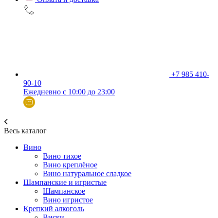
+7 985 410-
90-10
Ежедневно с 10:00 до 23:00
Весь каталог
Вино
Вино тихое
Вино креплёное
Вино натуральное сладкое
Шампанские и игристые
Шампанское
Вино игристое
Крепкий алкоголь
Виски