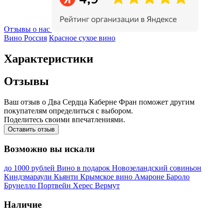
Отзывы о нас
Вино Россия
Красное сухое вино
Характеристики
Отзывы
Ваш отзыв о Два Сердца Каберне Фран поможет другим
покупателям определиться с выбором.
Поделитесь своими впечатлениями.
Оставить отзыв
Возможно вы искали
до 1000 рублей
Вино в подарок
Новозеландский совиньон
Киндзмараули
Кьянти
Крымское вино
Амароне
Бароло
Брунелло
Портвейн
Херес
Вермут
Наличие