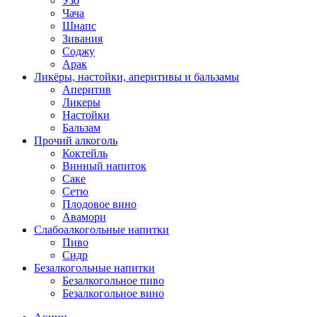
Узо
Чача
Шнапс
Зивания
Соджу
Арак
Ликёры, настойки, аперитивы и бальзамы
Аперитив
Ликеры
Настойки
Бальзам
Прочий алкоголь
Коктейль
Винный напиток
Саке
Сетю
Плодовое вино
Авамори
Слабоалкогольные напитки
Пиво
Сидр
Безалкогольные напитки
Безалкогольное пиво
Безалкогольное вино