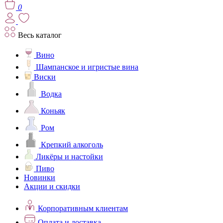
0
Весь каталог
Вино
Шампанское и игристые вина
Виски
Водка
Коньяк
Ром
Крепкий алкоголь
Ликёры и настойки
Пиво
Новинки
Акции и скидки
Корпоративным клиентам
Оплата и доставка