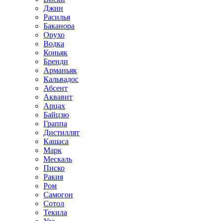
Джин
Расилья
Баканора
Орухо
Водка
Коньяк
Бренди
Арманьяк
Кальвадос
Абсент
Аквавит
Арцах
Байцзю
Граппа
Дистиллят
Кашаса
Марк
Мескаль
Писко
Ракия
Ром
Самогон
Сотол
Текила