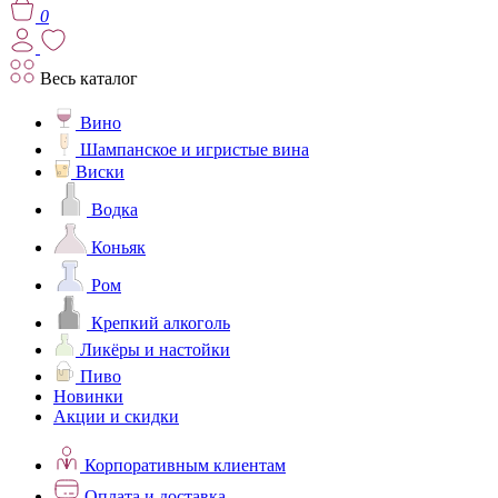
0
Весь каталог
Вино
Шампанское и игристые вина
Виски
Водка
Коньяк
Ром
Крепкий алкоголь
Ликёры и настойки
Пиво
Новинки
Акции и скидки
Корпоративным клиентам
Оплата и доставка