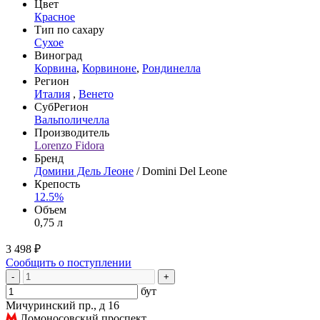
Цвет
Красное
Тип по сахару
Сухое
Виноград
Корвина
,
Корвиноне
,
Рондинелла
Регион
Италия
,
Венето
СубРегион
Вальполичелла
Производитель
Lorenzo Fidora
Бренд
Домини Дель Леоне
/ Domini Del Leone
Крепость
12.5%
Объем
0,75 л
3 498 ₽
Сообщить о поступлении
-
+
бут
Мичуринский пр., д 16
Ломоносовский проспект