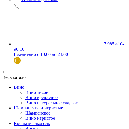
+7 985 410-
90-10
Ежедневно с 10:00 до 23:00
Весь каталог
Вино
Вино тихое
Вино креплёное
Вино натуральное сладкое
Шампанские и игристые
Шампанское
Вино игристое
Крепкий алкоголь
Виски