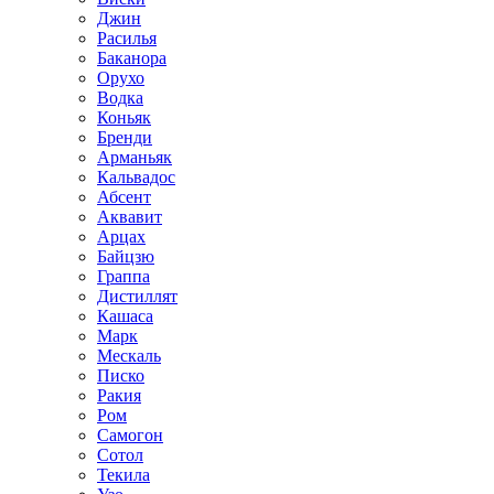
Джин
Расилья
Баканора
Орухо
Водка
Коньяк
Бренди
Арманьяк
Кальвадос
Абсент
Аквавит
Арцах
Байцзю
Граппа
Дистиллят
Кашаса
Марк
Мескаль
Писко
Ракия
Ром
Самогон
Сотол
Текила