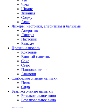
Узо
Чача
Шнапс
Зивания
Соджу
Арак
Ликёры, настойки, аперитивы и бальзамы
Аперитив
Ликеры
Настойки
Бальзам
Прочий алкоголь
Коктейль
Винный напиток
Саке
Сетю
Плодовое вино
Авамори
Слабоалкогольные напитки
Пиво
Сидр
Безалкогольные напитки
Безалкогольное пиво
Безалкогольное вино