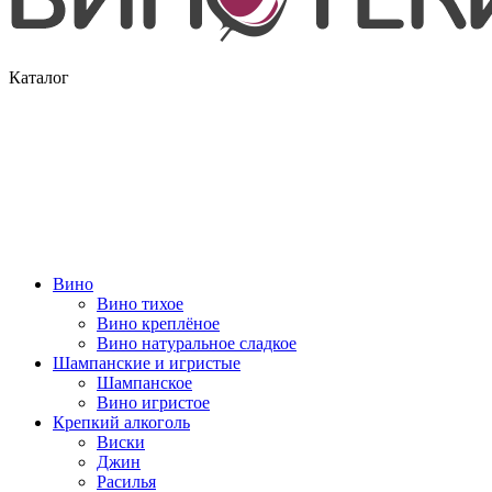
Каталог
Вино
Вино тихое
Вино креплёное
Вино натуральное сладкое
Шампанские и игристые
Шампанское
Вино игристое
Крепкий алкоголь
Виски
Джин
Расилья