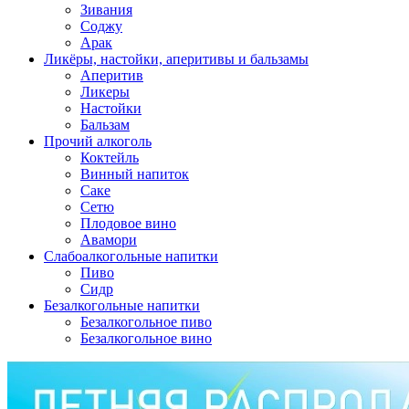
Зивания
Соджу
Арак
Ликёры, настойки, аперитивы и бальзамы
Аперитив
Ликеры
Настойки
Бальзам
Прочий алкоголь
Коктейль
Винный напиток
Саке
Сетю
Плодовое вино
Авамори
Слабоалкогольные напитки
Пиво
Сидр
Безалкогольные напитки
Безалкогольное пиво
Безалкогольное вино