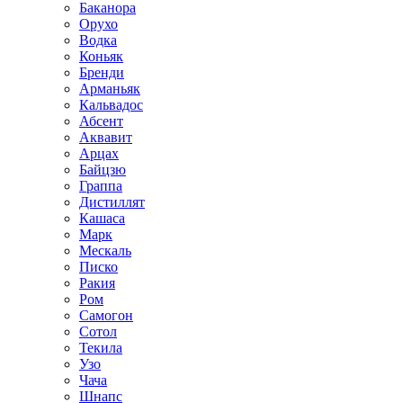
Баканора
Орухо
Водка
Коньяк
Бренди
Арманьяк
Кальвадос
Абсент
Аквавит
Арцах
Байцзю
Граппа
Дистиллят
Кашаса
Марк
Мескаль
Писко
Ракия
Ром
Самогон
Сотол
Текила
Узо
Чача
Шнапс