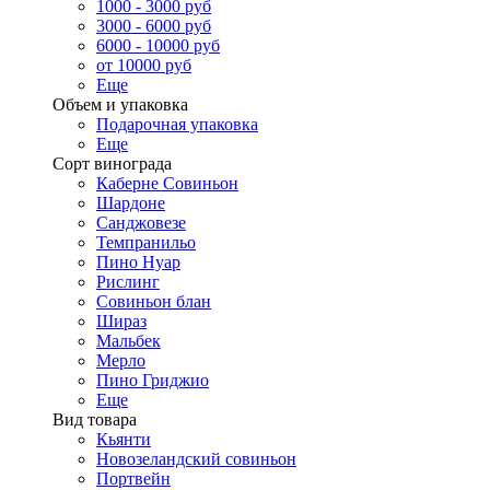
1000 - 3000 руб
3000 - 6000 руб
6000 - 10000 руб
от 10000 руб
Еще
Объем и упаковка
Подарочная упаковка
Еще
Сорт винограда
Каберне Совиньон
Шардоне
Санджовезе
Темпранильо
Пино Нуар
Рислинг
Совиньон блан
Шираз
Мальбек
Мерло
Пино Гриджио
Еще
Вид товара
Кьянти
Новозеландский совиньон
Портвейн