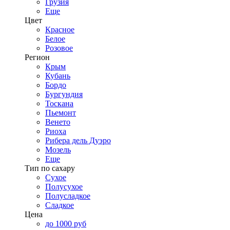
Грузия
Еще
Цвет
Красное
Белое
Розовое
Регион
Крым
Кубань
Бордо
Бургундия
Тоскана
Пьемонт
Венето
Риоха
Рибера дель Дуэро
Мозель
Еще
Тип по сахару
Сухое
Полусухое
Полусладкое
Сладкое
Цена
до 1000 руб