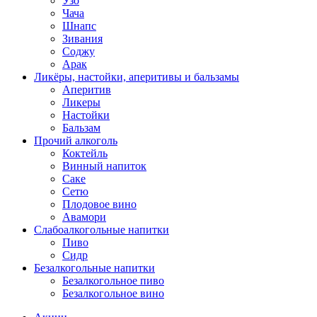
Узо
Чача
Шнапс
Зивания
Соджу
Арак
Ликёры, настойки, аперитивы и бальзамы
Аперитив
Ликеры
Настойки
Бальзам
Прочий алкоголь
Коктейль
Винный напиток
Саке
Сетю
Плодовое вино
Авамори
Слабоалкогольные напитки
Пиво
Сидр
Безалкогольные напитки
Безалкогольное пиво
Безалкогольное вино