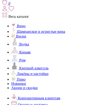
0
Весь каталог
Вино
Шампанское и игристые вина
Виски
Водка
Коньяк
Ром
Крепкий алкоголь
Ликёры и настойки
Пиво
Новинки
Акции и скидки
Корпоративным клиентам
Оплата и доставка