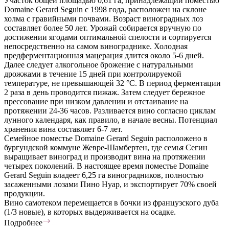
Участок общей площадью 0,61 га, принадлежащий поместью
Domaine Gerard Seguin с 1998 года, расположен на склоне
холма с гравийными почвами. Возраст виноградных лоз
составляет более 50 лет. Урожай собирается вручную по
достижении ягодами оптимальной спелости и сортируется
непосредственно на самом винограднике. Холодная
предферментационная мацерация длится около 5-6 дней.
Далее следует алкогольное брожение с натуральными
дрожжами в течение 15 дней при контролируемой
температуре, не превышающей 32 °C. В период ферментации
2 раза в день проводится пижаж. Затем следует бережное
прессование при низком давлении и отстаивание на
протяжении 24-36 часов. Разливается вино согласно циклам
лунного календаря, как правило, в начале весны. Потенциал
хранения вина составляет 6-7 лет.
Семейное поместье Domaine Gerard Seguin расположено в
бургундской коммуне Жевре-Шамбертен, где семья Сегин
выращивает виноград и производит вина на протяжении
четырех поколений. В настоящее время поместье Domaine
Gerard Seguin владеет 6,25 га виноградников, полностью
засаженными лозами Пино Нуар, и экспортирует 70% своей
продукции.
Вино самотеком перемещается в бочки из французского дуба
(1/3 новые), в которых выдерживается на осадке.
Подробнее