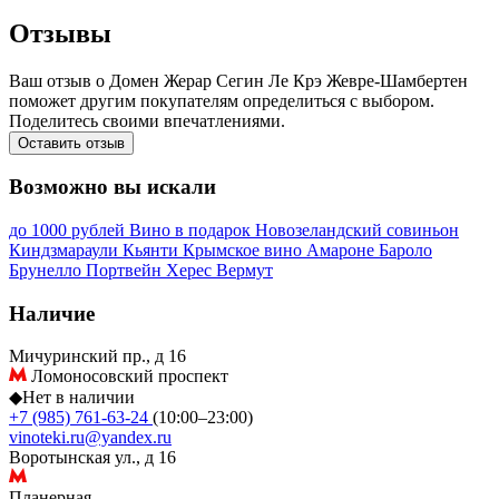
Отзывы
Ваш отзыв о Домен Жерар Сегин Ле Крэ Жевре-Шамбертен
поможет другим покупателям определиться с выбором.
Поделитесь своими впечатлениями.
Оставить отзыв
Возможно вы искали
до 1000 рублей
Вино в подарок
Новозеландский совиньон
Киндзмараули
Кьянти
Крымское вино
Амароне
Бароло
Брунелло
Портвейн
Херес
Вермут
Наличие
Мичуринский пр., д 16
Ломоносовский проспект
◆
Нет в наличии
+7 (985) 761-63-24
(10:00–23:00)
vinoteki.ru@yandex.ru
Воротынская ул., д 16
Планерная