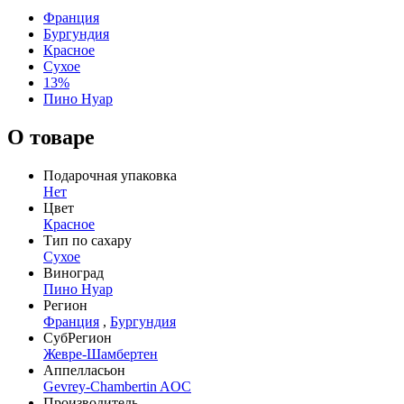
Франция
Бургундия
Красное
Сухое
13%
Пино Нуар
О товаре
Подарочная упаковка
Нет
Цвет
Красное
Тип по сахару
Сухое
Виноград
Пино Нуар
Регион
Франция
,
Бургундия
СубРегион
Жевре-Шамбертен
Аппелласьон
Gevrey-Chambertin AOC
Производитель