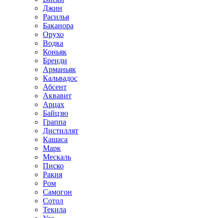
Джин
Расилья
Баканора
Орухо
Водка
Коньяк
Бренди
Арманьяк
Кальвадос
Абсент
Аквавит
Арцах
Байцзю
Граппа
Дистиллят
Кашаса
Марк
Мескаль
Писко
Ракия
Ром
Самогон
Сотол
Текила