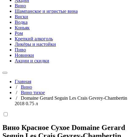
Акции
Вино
Шампанское и игристые вина
Виски
Водка
Коньяк
Ром
Крепкий алкоголь
Ликёры и настойки
Пиво
Новинки
Акции и скидки
Главная
/
Вино
/
Вино тихое
/
Domaine Gerard Seguin Les Crais Gevrey-Chambertin
2018 0.75 л
Вино Красное Сухое Domaine Gerard
Seguin Les Crais Gevrey-Chambertin