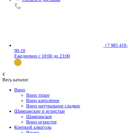
+7 985 410-
90-10
Ежедневно с 10:00 до 23:00
Весь каталог
Вино
Вино тихое
Вино креплёное
Вино натуральное сладкое
Шампанские и игристые
Шампанское
Вино игристое
Крепкий алкоголь
Виски