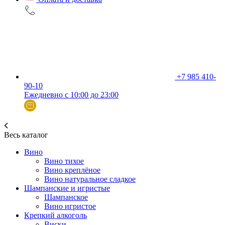
+7 985 410-
90-10
Ежедневно с 10:00 до 23:00
Весь каталог
Вино
Вино тихое
Вино креплёное
Вино натуральное сладкое
Шампанские и игристые
Шампанское
Вино игристое
Крепкий алкоголь
Виски