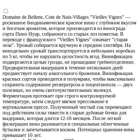
Domaine de Bellene, Cote de Nuis-Villages "Vieilles Vignes" —
роскошное биодинамическое красное вино с глубоким вкусом
и богатым ароматом, которое производится из винограда
сорта Пино Нуар, собранного со старых лоз поместья. В
переводе с французского "Vieilles Vignes" означает "старая
лоза". Урожай собирается вручную в середине сентября. На
винодельню урожай транспортируется в небольших коробках
по 5 кг, чтобы не нарушить целостность ягод. Винификации
подвергаются целые грозди, не прошедшие гребнеотделение.
Предварительная мацерация в течение нескольких дней
предшествует началу алкогольного брожения. Винификация
красных сортов проводится в полумраке, чтобы максимально
сохранить содержание ресвератрола и пицеатаннола — двух
полезных, но очень светочувствительных молекул.
Ферментация протекает при строго контролируемой
температуре, затем следует мягкое прессование в
вертикальном прессе. Полученный чистый сок перемещают
под действием силы тяжести в старые дубовые бочки для
выдержки, которая длится 12-16 месяцев. После легкой
фильтрации вино разливается в специальные облегченные
бутылки и запечатывается воском. Потенциал хранения вина
превышает 10 лет.