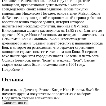
Domaine de Bellene возник в 2005 году по инициативе
виноделов, прекративших деятельность в качестве
арендодателей своих виноградников. После покупки
винодельни Николасом Потелем, основателем Maison Roche
de Bellene, наступил долгий и кропотливый период работ по
восстановлению старого здания, история которого
насчитывает несколько столетий, начиная с XVI века.
Виноградники Домена растянулись на 13,85 га от Сантене до
деревень Кот-де-Нюи с 3 основными центрами в апелласьонах
Сен-Ромен, Бон и Савиньи-Ле-Бон. Происхождение
доменного имени "Беллен" имеет отсылку к названию города
Бон, в котором он расположен, что отражает стремление
виноделов сделать поместье эталоном вин Бона. В первом
веке нашей эры этот город назывался "Белена" в честь бога
Солнца Беленоса, затем "Боль" и, наконец, "Бон". Самые
старые лозы здесь были посажены еще в 1904 году.
Подробнее
Отзывы
Ваш отзыв о Домен де Беллен Кот де Нюи-Вилляж Вьей Винь
поможет другим покупателям определиться с выбором.
Поделитесь своими впечатлениями.
Оставить отзыв