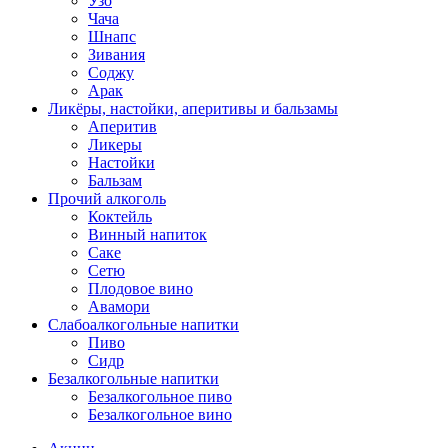
Узо
Чача
Шнапс
Зивания
Соджу
Арак
Ликёры, настойки, аперитивы и бальзамы
Аперитив
Ликеры
Настойки
Бальзам
Прочий алкоголь
Коктейль
Винный напиток
Саке
Сетю
Плодовое вино
Авамори
Слабоалкогольные напитки
Пиво
Сидр
Безалкогольные напитки
Безалкогольное пиво
Безалкогольное вино