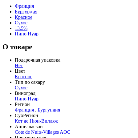
Франция
Бургундия
Красное
Сухое
13.5%
Пино Нуар
О товаре
Подарочная упаковка
Нет
Цвет
Красное
Тип по сахару
Сухое
Виноград
Пино Нуар
Регион
Франция
,
Бургундия
СубРегион
Кот де Нюи-Вилляж
Аппелласьон
Cote de Nuits-Villages AOC
Производитель