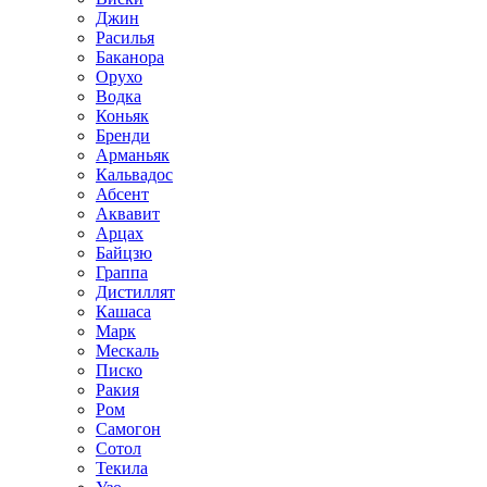
Джин
Расилья
Баканора
Орухо
Водка
Коньяк
Бренди
Арманьяк
Кальвадос
Абсент
Аквавит
Арцах
Байцзю
Граппа
Дистиллят
Кашаса
Марк
Мескаль
Писко
Ракия
Ром
Самогон
Сотол
Текила