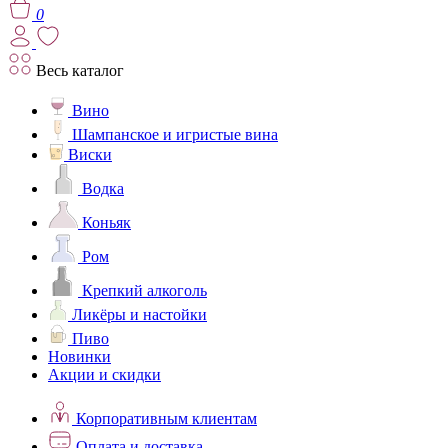
0
Весь каталог
Вино
Шампанское и игристые вина
Виски
Водка
Коньяк
Ром
Крепкий алкоголь
Ликёры и настойки
Пиво
Новинки
Акции и скидки
Корпоративным клиентам
Оплата и доставка