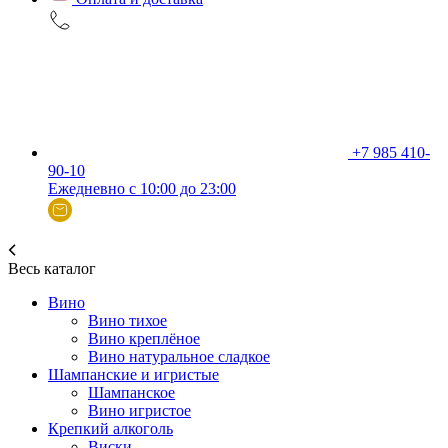
+7 985 410-
90-10
Ежедневно с 10:00 до 23:00
Весь каталог
Вино
Вино тихое
Вино креплёное
Вино натуральное сладкое
Шампанские и игристые
Шампанское
Вино игристое
Крепкий алкоголь
Виски