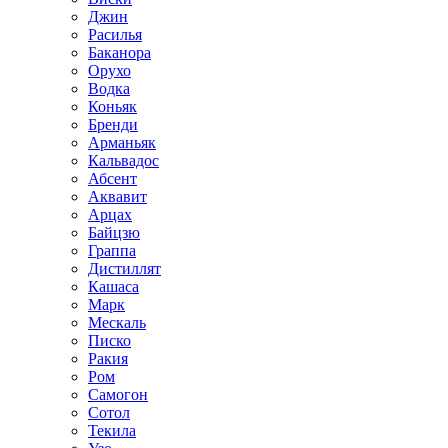
Джин
Расилья
Баканора
Орухо
Водка
Коньяк
Бренди
Арманьяк
Кальвадос
Абсент
Аквавит
Арцах
Байцзю
Граппа
Дистиллят
Кашаса
Марк
Мескаль
Писко
Ракия
Ром
Самогон
Сотол
Текила