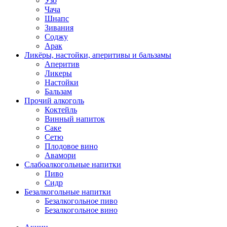
Узо
Чача
Шнапс
Зивания
Соджу
Арак
Ликёры, настойки, аперитивы и бальзамы
Аперитив
Ликеры
Настойки
Бальзам
Прочий алкоголь
Коктейль
Винный напиток
Саке
Сетю
Плодовое вино
Авамори
Слабоалкогольные напитки
Пиво
Сидр
Безалкогольные напитки
Безалкогольное пиво
Безалкогольное вино