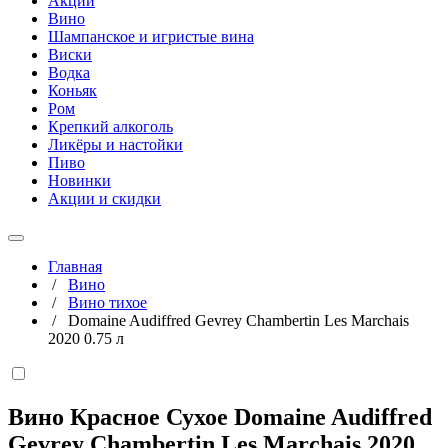
Акции
Вино
Шампанское и игристые вина
Виски
Водка
Коньяк
Ром
Крепкий алкоголь
Ликёры и настойки
Пиво
Новинки
Акции и скидки
Главная
/
Вино
/
Вино тихое
/
Domaine Audiffred Gevrey Chambertin Les Marchais
2020 0.75 л
Вино Красное Сухое Domaine Audiffred
Gevrey Chambertin Les Marchais 2020