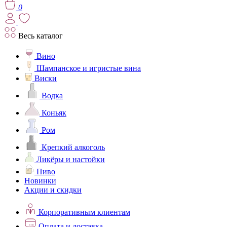
0
Весь каталог
Вино
Шампанское и игристые вина
Виски
Водка
Коньяк
Ром
Крепкий алкоголь
Ликёры и настойки
Пиво
Новинки
Акции и скидки
Корпоративным клиентам
Оплата и доставка