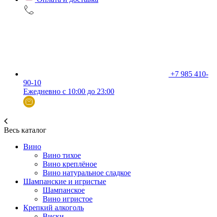
+7 985 410-
90-10
Ежедневно с 10:00 до 23:00
Весь каталог
Вино
Вино тихое
Вино креплёное
Вино натуральное сладкое
Шампанские и игристые
Шампанское
Вино игристое
Крепкий алкоголь
Виски