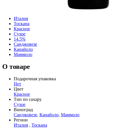
Италия
Тоскана
Красное
Сухое
14.5%
Санджовезе
Канайоло
Маммоло
О товаре
Подарочная упаковка
Нет
Цвет
Красное
Тип по сахару
Сухое
Виноград
Санджовезе
,
Канайоло
,
Маммоло
Регион
Италия
,
Тоскана