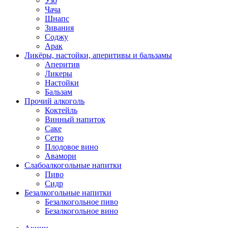
Узо
Чача
Шнапс
Зивания
Соджу
Арак
Ликёры, настойки, аперитивы и бальзамы
Аперитив
Ликеры
Настойки
Бальзам
Прочий алкоголь
Коктейль
Винный напиток
Саке
Сетю
Плодовое вино
Авамори
Слабоалкогольные напитки
Пиво
Сидр
Безалкогольные напитки
Безалкогольное пиво
Безалкогольное вино