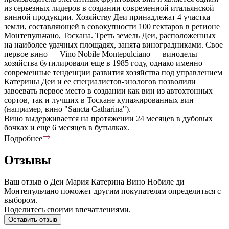
из серьезных лидеров в создании современной итальянской
винной продукции. Хозяйству Деи принадлежат 4 участка
земли, составляющей в совокупности 100 гектаров в регионе
Монтепульчано, Тоскана. Треть земель Деи, расположенных
на наиболее удачных площадях, занята виноградниками. Свое
первое вино — Vino Nobile Montepulciano — виноделы
хозяйства бутилировали еще в 1985 году, однако именно
современные тенденции развития хозяйства под управлением
Катерины Деи и ее специалистов-энологов позволили
завоевать первое место в создании как вин из автохтонных
сортов, так и лучших в Тоскане купажированных вин
(например, вино "Sancta Catharina").
Вино выдерживается на протяжении 24 месяцев в дубовых
бочках и еще 6 месяцев в бутылках.
Подробнее
Отзывы
Ваш отзыв о Деи Мария Катерина Вино Нобиле ди
Монтепульчано поможет другим покупателям определиться с
выбором.
Поделитесь своими впечатлениями.
Оставить отзыв