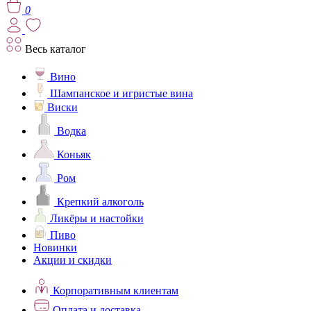
0
Весь каталог
Вино
Шампанское и игристые вина
Виски
Водка
Коньяк
Ром
Крепкий алкоголь
Ликёры и настойки
Пиво
Новинки
Акции и скидки
Корпоративным клиентам
Оплата и доставка