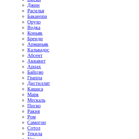
Джин
Расилья
Баканора
Орухо
Водка
Коньяк
Бренди
Арманьяк
Кальвадос
Абсент
Аквавит
Арцах
Байцзю
Граппа
Дистиллят
Кашаса
Марк
Мескаль
Писко
Ракия
Ром
Самогон
Сотол
Текила