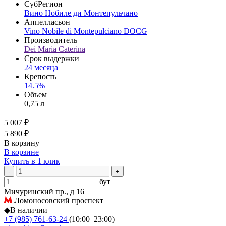
СубРегион
Вино Нобиле ди Монтепульчано
Аппелласьон
Vino Nobile di Montepulciano DOCG
Производитель
Dei Maria Caterina
Срок выдержки
24 месяца
Крепость
14.5%
Объем
0,75 л
5 007 ₽
5 890 ₽
В корзину
В корзине
Купить в 1 клик
-
+
бут
Мичуринский пр., д 16
Ломоносовский проспект
◆
В наличии
+7 (985) 761-63-24
(10:00–23:00)