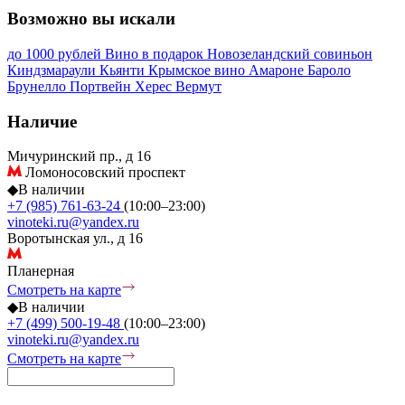
Возможно вы искали
до 1000 рублей
Вино в подарок
Новозеландский совиньон
Киндзмараули
Кьянти
Крымское вино
Амароне
Бароло
Брунелло
Портвейн
Херес
Вермут
Наличие
Мичуринский пр., д 16
Ломоносовский проспект
◆
В наличии
+7 (985) 761-63-24
(10:00–23:00)
vinoteki.ru@yandex.ru
Воротынская ул., д 16
Планерная
Смотреть на карте
◆
В наличии
+7 (499) 500-19-48
(10:00–23:00)
vinoteki.ru@yandex.ru
Смотреть на карте