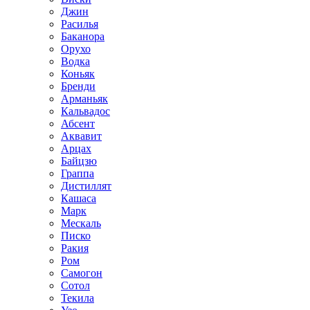
Джин
Расилья
Баканора
Орухо
Водка
Коньяк
Бренди
Арманьяк
Кальвадос
Абсент
Аквавит
Арцах
Байцзю
Граппа
Дистиллят
Кашаса
Марк
Мескаль
Писко
Ракия
Ром
Самогон
Сотол
Текила