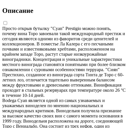
Описание
Просто открыв бутылку "Cyan" Prestigio можно понять,
почему вина Торо завоевали такой международный престиж и
сегодня являются одними из фаворитов среди ценителей и
коллекционеров. В поместье Ла Калера с его песчаными
почвами и известняковыми хребтами, расположенном на
крайнем западе Торо, растут старые низкоурожайные
виноградники. Концентрация и уникальные характеристики
местного винограда становятся понятными при более близком
ознакомлении с суровыми особенностями терруара. "Сиян"
Престихио, созданное из винограда сорта Тинта де Торо с 60-
летних лоз, отличается тщательно выверенным балансом
между фруктовыми и древесными оттенками. Винификация
проходит в стальных резервуарах при температуре около 26 °С
в течение 10-14 дней.
Bodega Cyan является одной из самых узнаваемых и
уважаемых виноделен по мнению национальных и
международных критиков. Винодельня получила признание
за высокое качество своих вин с самого момента основания в
1999 году. Винодельня расположена на дороге, соединяющей
Торо с Вениальбо. Она состоит из трех нефов, один из