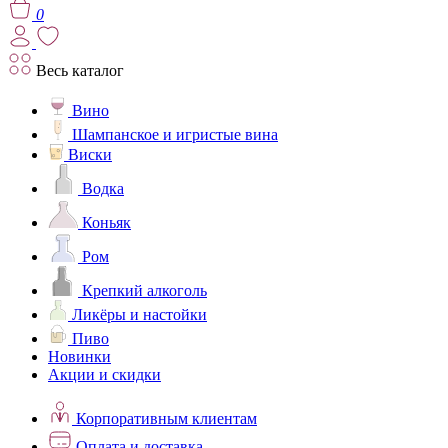
0
Весь каталог
Вино
Шампанское и игристые вина
Виски
Водка
Коньяк
Ром
Крепкий алкоголь
Ликёры и настойки
Пиво
Новинки
Акции и скидки
Корпоративным клиентам
Оплата и доставка