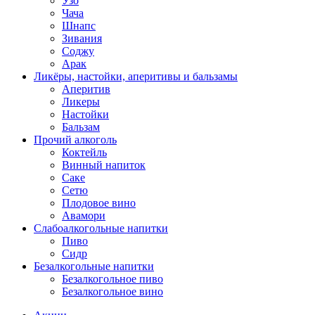
Узо
Чача
Шнапс
Зивания
Соджу
Арак
Ликёры, настойки, аперитивы и бальзамы
Аперитив
Ликеры
Настойки
Бальзам
Прочий алкоголь
Коктейль
Винный напиток
Саке
Сетю
Плодовое вино
Авамори
Слабоалкогольные напитки
Пиво
Сидр
Безалкогольные напитки
Безалкогольное пиво
Безалкогольное вино