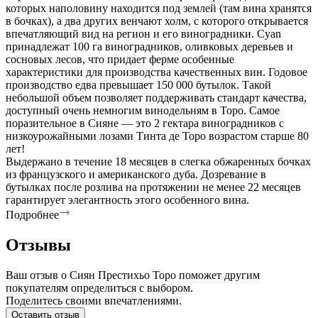
которых наполовину находится под землей (там вина хранятся
в бочках), а два других венчают холм, с которого открывается
впечатляющий вид на регион и его виноградники. Cyan
принадлежат 100 га виноградников, оливковых деревьев и
сосновых лесов, что придает ферме особенные
характеристики для производства качественных вин. Годовое
производство едва превышает 150 000 бутылок. Такой
небольшой объем позволяет поддерживать стандарт качества,
доступный очень немногим винодельням в Торо. Самое
поразительное в Сияне — это 2 гектара виноградников с
низкоурожайными лозами Тинта де Торо возрастом старше 80
лет!
Выдержано в течение 18 месяцев в слегка обжаренных бочках
из французского и американского дуба. Дозревание в
бутылках после розлива на протяжении не менее 22 месяцев
гарантирует элегантность этого особенного вина.
Подробнее
Отзывы
Ваш отзыв о Сиян Престихьо Торо поможет другим
покупателям определиться с выбором.
Поделитесь своими впечатлениями.
Оставить отзыв