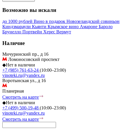
Возможно вы искали
до 1000 рублей
Вино в подарок
Новозеландский совиньон
Киндзмараули
Кьянти
Крымское вино
Амароне
Бароло
Брунелло
Портвейн
Херес
Вермут
Наличие
Мичуринский пр., д 16
Ломоносовский проспект
◆
Нет в наличии
+7 (985) 761-63-24
(10:00–23:00)
vinoteki.ru@yandex.ru
Воротынская ул., д 16
Планерная
Смотреть на карте
◆
Нет в наличии
+7 (499) 500-19-48
(10:00–23:00)
vinoteki.ru@yandex.ru
Смотреть на карте