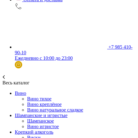
+7 985 410-
90-10
Ежедневно с 10:00 до 23:00
Весь каталог
Вино
Вино тихое
Вино креплёное
Вино натуральное сладкое
Шампанские и игристые
Шампанское
Вино игристое
Крепкий алкоголь
Виски