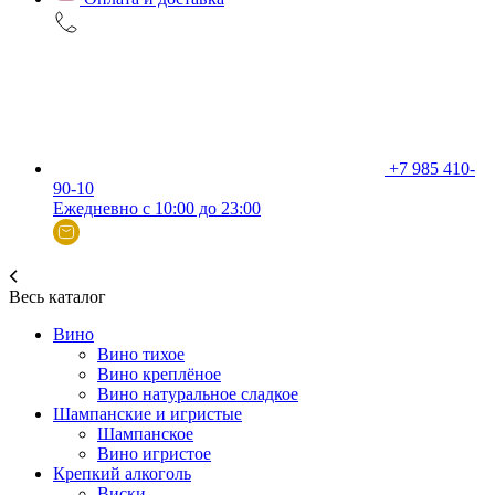
+7 985 410-
90-10
Ежедневно с 10:00 до 23:00
Весь каталог
Вино
Вино тихое
Вино креплёное
Вино натуральное сладкое
Шампанские и игристые
Шампанское
Вино игристое
Крепкий алкоголь
Виски