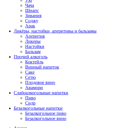
Узо
Чача
Шнапс
Зивания
Соджу
Арак
Ликёры, настойки, аперитивы и бальзамы
Аперитив
Ликеры
Настойки
Бальзам
Прочий алкоголь
Коктейль
Винный напиток
Саке
Сетю
Плодовое вино
Авамори
Слабоалкогольные напитки
Пиво
Сидр
Безалкогольные напитки
Безалкогольное пиво
Безалкогольное вино