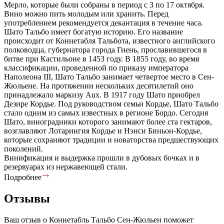
Мерло, которые были собраны в период с 3 по 17 октября.
Вино можно пить молодым или хранить. Перед
употреблением рекомендуется декантация в течение часа.
Шато Тальбо имеет богатую историю. Его название
происходит от Коннетабля Тальбота, известного английского
полководца, губернатора города Гиень, прославившегося в
битве при Кастильоне в 1453 году. В 1855 году, во время
классификации, проведенной по приказу императора
Наполеона III, Шато Тальбо занимает четвертое место в Сен-
Жюльене. На протяжении нескольких десятилетий оно
принадлежало маркизу Aux. В 1917 году Шато приобрел
Дезире Кордье. Под руководством семьи Кордье, Шато Тальбо
стало одним из самых известных в регионе Бордо. Сегодня
Шато, виноградники которого занимают более ста гектаров,
возглавляют Лотарингия Кордье и Нэнси Биньон-Кордье,
которые сохраняют традиции и новаторства предшествующих
поколений.
Винификация и выдержка прошли в дубовых бочках и в
резервуарах из нержавеющей стали.
Подробнее
Отзывы
Ваш отзыв о Коннетабль Тальбо Сен-Жюльен поможет