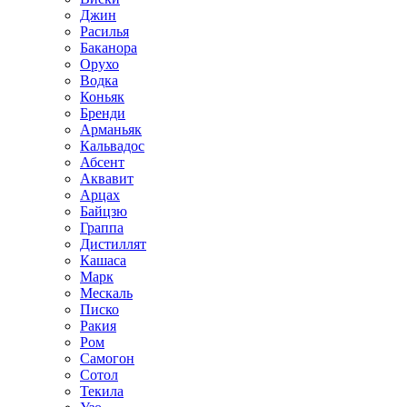
Джин
Расилья
Баканора
Орухо
Водка
Коньяк
Бренди
Арманьяк
Кальвадос
Абсент
Аквавит
Арцах
Байцзю
Граппа
Дистиллят
Кашаса
Марк
Мескаль
Писко
Ракия
Ром
Самогон
Сотол
Текила