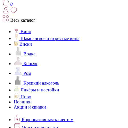
0
Весь каталог
Вино
Шампанское и игристые вина
Виски
Водка
Коньяк
Ром
Крепкий алкоголь
Ликёры и настойки
Пиво
Новинки
Акции и скидки
Корпоративным клиентам
Оплата и доставка