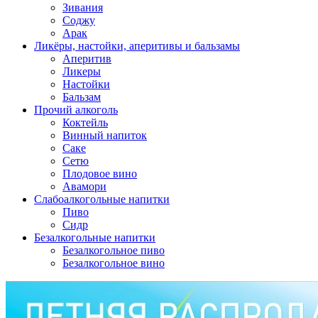
Зивания
Соджу
Арак
Ликёры, настойки, аперитивы и бальзамы
Аперитив
Ликеры
Настойки
Бальзам
Прочий алкоголь
Коктейль
Винный напиток
Саке
Сетю
Плодовое вино
Авамори
Слабоалкогольные напитки
Пиво
Сидр
Безалкогольные напитки
Безалкогольное пиво
Безалкогольное вино