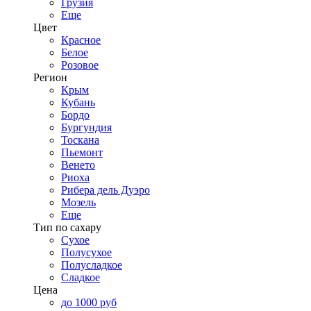
Грузия
Еще
Цвет
Красное
Белое
Розовое
Регион
Крым
Кубань
Бордо
Бургундия
Тоскана
Пьемонт
Венето
Риоха
Рибера дель Дуэро
Мозель
Еще
Тип по сахару
Сухое
Полусухое
Полусладкое
Сладкое
Цена
до 1000 руб