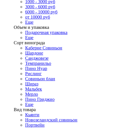
1000 - 3000 руб
3000 - 6000 руб
6000 - 10000 руб
от 10000 руб
Еще
Объем и упаковка
Подарочная упаковка
Еще
Сорт винограда
Каберне Совиньон
Шардоне
Санджовезе
Темпранильо
Пино Нуар
Рислинг
Совиньон блан
Шираз
Мальбек
Мерло
Пино Гриджио
Еще
Вид товара
Кьянти
Новозеландский совиньон
Портвейн