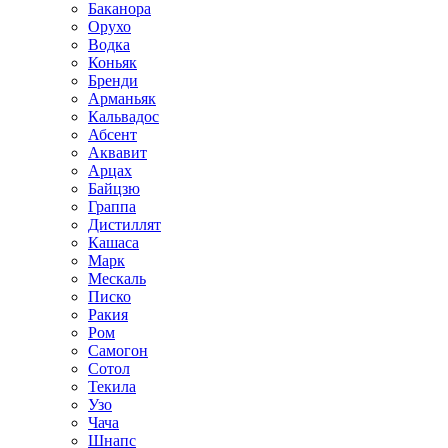
Баканора
Орухо
Водка
Коньяк
Бренди
Арманьяк
Кальвадос
Абсент
Аквавит
Арцах
Байцзю
Граппа
Дистиллят
Кашаса
Марк
Мескаль
Писко
Ракия
Ром
Самогон
Сотол
Текила
Узо
Чача
Шнапс