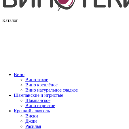
Каталог
Вино
Вино тихое
Вино креплёное
Вино натуральное сладкое
Шампанские и игристые
Шампанское
Вино игристое
Крепкий алкоголь
Виски
Джин
Расилья