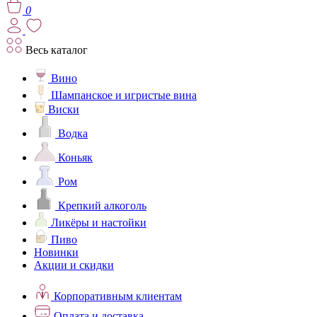
0
Весь каталог
Вино
Шампанское и игристые вина
Виски
Водка
Коньяк
Ром
Крепкий алкоголь
Ликёры и настойки
Пиво
Новинки
Акции и скидки
Корпоративным клиентам
Оплата и доставка