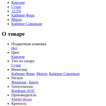
Красное
Сухое
12.5%
Каберне Фран
Мерло
Каберне Совиньон
О товаре
Подарочная упаковка
Нет
Цвет
Красное
Тип по сахару
Сухое
Виноград
Каберне Фран
,
Мерло
,
Каберне Совиньон
Регион
Франция
,
Бордо
Аппелласьон
Bordeaux AOC
Производитель
Mahler-Besse
Крепость