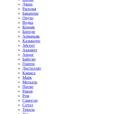
Джин
Расилья
Баканора
Орухо
Водка
Коньяк
Бренди
Арманьяк
Кальвадос
Абсент
Аквавит
Арцах
Байцзю
Граппа
Дистиллят
Кашаса
Марк
Мескаль
Писко
Ракия
Ром
Самогон
Сотол
Текила