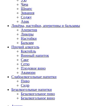
Узо
Чача
Шнапс
Зивания
Соджу
Арак
Ликёры, настойки, аперитивы и бальзамы
Аперитив
Ликеры
Настойки
Бальзам
Прочий алкоголь
Коктейль
Винный напиток
Саке
Сетю
Плодовое вино
Авамори
Слабоалкогольные напитки
Пиво
Сидр
Безалкогольные напитки
Безалкогольное пиво
Безалкогольное вино