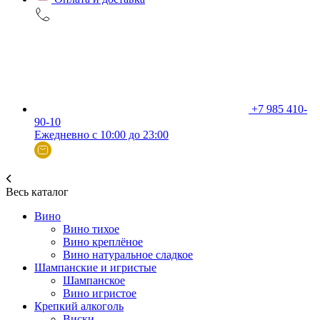
+7 985 410-
90-10
Ежедневно с 10:00 до 23:00
Весь каталог
Вино
Вино тихое
Вино креплёное
Вино натуральное сладкое
Шампанские и игристые
Шампанское
Вино игристое
Крепкий алкоголь
Виски