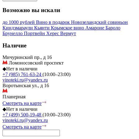
Возможно вы искали
до 1000 рублей
Вино в подарок
Новозеландский совиньон
Киндзмараули
Кьянти
Крымское вино
Амароне
Бароло
Брунелло
Портвейн
Херес
Вермут
Наличие
Мичуринский пр., д 16
Ломоносовский проспект
◆
Нет в наличии
+7 (985) 761-63-24
(10:00–23:00)
vinoteki.ru@yandex.ru
Воротынская ул., д 16
Планерная
Смотреть на карте
◆
Нет в наличии
+7 (499) 500-19-48
(10:00–23:00)
vinoteki.ru@yandex.ru
Смотреть на карте