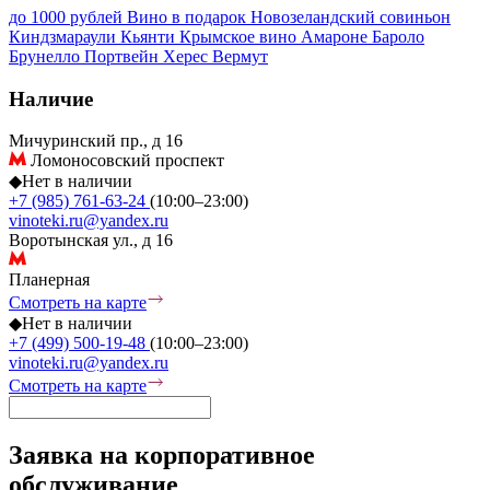
до 1000 рублей
Вино в подарок
Новозеландский совиньон
Киндзмараули
Кьянти
Крымское вино
Амароне
Бароло
Брунелло
Портвейн
Херес
Вермут
Наличие
Мичуринский пр., д 16
Ломоносовский проспект
◆
Нет в наличии
+7 (985) 761-63-24
(10:00–23:00)
vinoteki.ru@yandex.ru
Воротынская ул., д 16
Планерная
Смотреть на карте
◆
Нет в наличии
+7 (499) 500-19-48
(10:00–23:00)
vinoteki.ru@yandex.ru
Смотреть на карте
Заявка на корпоративное
обслуживание