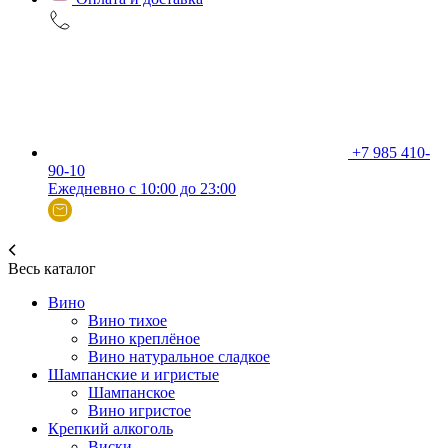
+7 985 410-
90-10
Ежедневно с 10:00 до 23:00
Весь каталог
Вино
Вино тихое
Вино креплёное
Вино натуральное сладкое
Шампанские и игристые
Шампанское
Вино игристое
Крепкий алкоголь
Виски