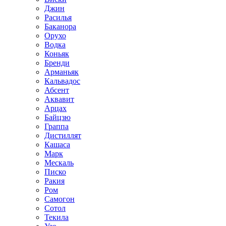
Джин
Расилья
Баканора
Орухо
Водка
Коньяк
Бренди
Арманьяк
Кальвадос
Абсент
Аквавит
Арцах
Байцзю
Граппа
Дистиллят
Кашаса
Марк
Мескаль
Писко
Ракия
Ром
Самогон
Сотол
Текила