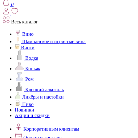
0
Весь каталог
Вино
Шампанское и игристые вина
Виски
Водка
Коньяк
Ром
Крепкий алкоголь
Ликёры и настойки
Пиво
Новинки
Акции и скидки
Корпоративным клиентам
Оплата и доставка