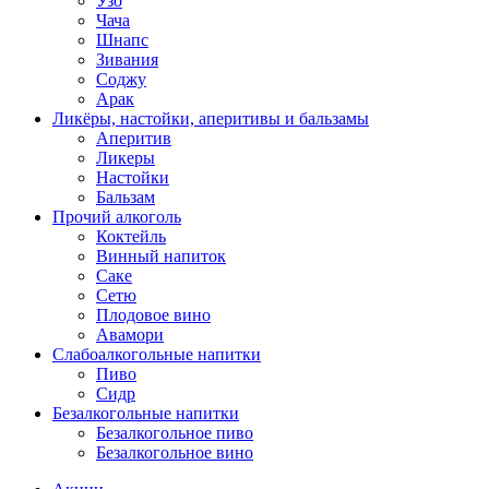
Узо
Чача
Шнапс
Зивания
Соджу
Арак
Ликёры, настойки, аперитивы и бальзамы
Аперитив
Ликеры
Настойки
Бальзам
Прочий алкоголь
Коктейль
Винный напиток
Саке
Сетю
Плодовое вино
Авамори
Слабоалкогольные напитки
Пиво
Сидр
Безалкогольные напитки
Безалкогольное пиво
Безалкогольное вино