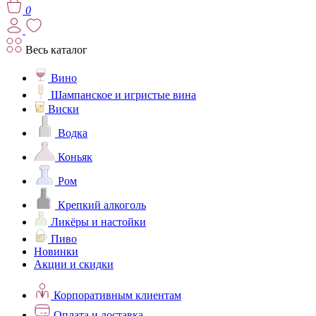
0
Весь каталог
Вино
Шампанское и игристые вина
Виски
Водка
Коньяк
Ром
Крепкий алкоголь
Ликёры и настойки
Пиво
Новинки
Акции и скидки
Корпоративным клиентам
Оплата и доставка