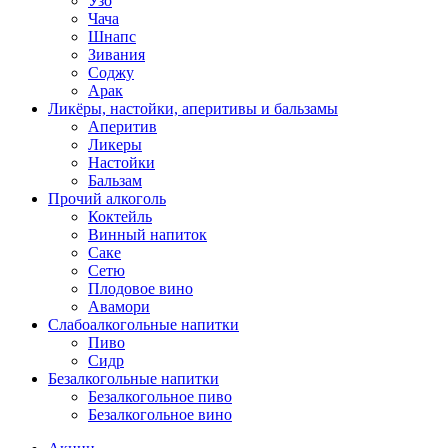
Узо
Чача
Шнапс
Зивания
Соджу
Арак
Ликёры, настойки, аперитивы и бальзамы
Аперитив
Ликеры
Настойки
Бальзам
Прочий алкоголь
Коктейль
Винный напиток
Саке
Сетю
Плодовое вино
Авамори
Слабоалкогольные напитки
Пиво
Сидр
Безалкогольные напитки
Безалкогольное пиво
Безалкогольное вино