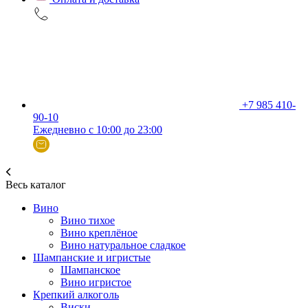
+7 985 410-
90-10
Ежедневно с 10:00 до 23:00
Весь каталог
Вино
Вино тихое
Вино креплёное
Вино натуральное сладкое
Шампанские и игристые
Шампанское
Вино игристое
Крепкий алкоголь
Виски