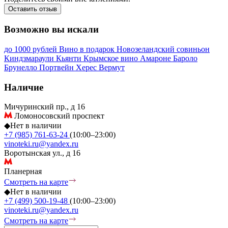
Оставить отзыв
Возможно вы искали
до 1000 рублей
Вино в подарок
Новозеландский совиньон
Киндзмараули
Кьянти
Крымское вино
Амароне
Бароло
Брунелло
Портвейн
Херес
Вермут
Наличие
Мичуринский пр., д 16
Ломоносовский проспект
◆
Нет в наличии
+7 (985) 761-63-24
(10:00–23:00)
vinoteki.ru@yandex.ru
Воротынская ул., д 16
Планерная
Смотреть на карте
◆
Нет в наличии
+7 (499) 500-19-48
(10:00–23:00)
vinoteki.ru@yandex.ru
Смотреть на карте