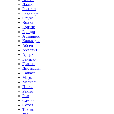
Джин
Расилья
Баканора
Орухо
Водка
Коньяк
Бренди
Арманьяк
Кальвадос
Абсент
Аквавит
Арцах
Байцзю
Граппа
Дистиллят
Кашаса
Марк
Мескаль
Писко
Ракия
Ром
Самогон
Сотол
Текила