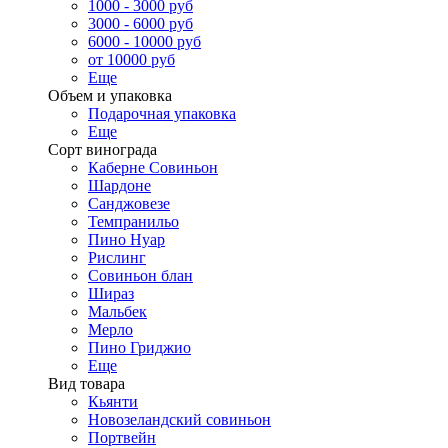
1000 - 3000 руб
3000 - 6000 руб
6000 - 10000 руб
от 10000 руб
Еще
Объем и упаковка
Подарочная упаковка
Еще
Сорт винограда
Каберне Совиньон
Шардоне
Санджовезе
Темпранильо
Пино Нуар
Рислинг
Совиньон блан
Шираз
Мальбек
Мерло
Пино Гриджио
Еще
Вид товара
Кьянти
Новозеландский совиньон
Портвейн