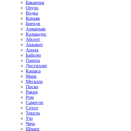
Баканора
Орухо
Водка
Коньяк
Бренди
Арманьяк
Кальвадос
Абсент
Аквавит
Арцах
Байцзю
Граппа
Дистиллят
Кашаса
Марк
Мескаль
Писко
Ракия
Ром
Самогон
Сотол
Текила
Узо
Чача
Шнапс