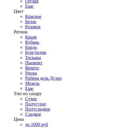
Грузия
Еще
Цвет
Красное
Белое
Розовое
Регион
Крым
Кубань
Бордо
Бургундия
Тоскана
Пьемонт
Венето
Риоха
Рибера дель Дуэро
Мозель
Еще
Тип по сахару
Сухое
Полусухое
Полусладкое
Сладкое
Цена
до 1000 руб