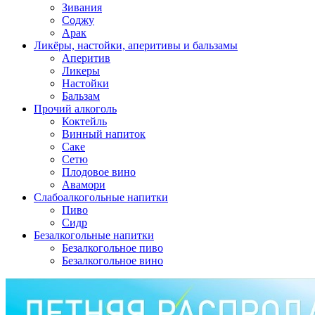
Зивания
Соджу
Арак
Ликёры, настойки, аперитивы и бальзамы
Аперитив
Ликеры
Настойки
Бальзам
Прочий алкоголь
Коктейль
Винный напиток
Саке
Сетю
Плодовое вино
Авамори
Слабоалкогольные напитки
Пиво
Сидр
Безалкогольные напитки
Безалкогольное пиво
Безалкогольное вино