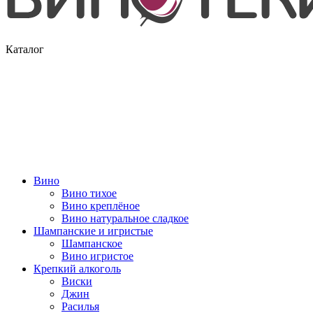
Каталог
Вино
Вино тихое
Вино креплёное
Вино натуральное сладкое
Шампанские и игристые
Шампанское
Вино игристое
Крепкий алкоголь
Виски
Джин
Расилья