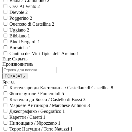
Badia a Coltibuono
2
Casa Al Vento
2
Dievole
2
Poggerino
2
Querceto di Castellina
2
Uggiano
2
Bibbiano
1
Bindi Sergardi
1
Borratella
1
Cantina dei Vini Tipici dell' Aretino
1
Еще
Скрыть
Производитель
ПОКАЗАТЬ
Бренд
Кастеллари ди Кастеллина / Castellare di Castellina
8
Фонтерутоли / Fonterutoli
5
Кастелло ди Босси / Castello di Bossi
3
Маркезе Антинори / Marchese Antinori
3
Джеографико / Geografico
1
Каретти / Caretti
1
Нипоццано / Nipozzano
1
Терре Натуцци / Terre Natuzzi
1