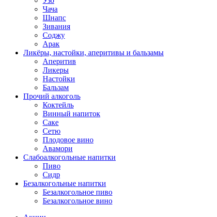
Узо
Чача
Шнапс
Зивания
Соджу
Арак
Ликёры, настойки, аперитивы и бальзамы
Аперитив
Ликеры
Настойки
Бальзам
Прочий алкоголь
Коктейль
Винный напиток
Саке
Сетю
Плодовое вино
Авамори
Слабоалкогольные напитки
Пиво
Сидр
Безалкогольные напитки
Безалкогольное пиво
Безалкогольное вино