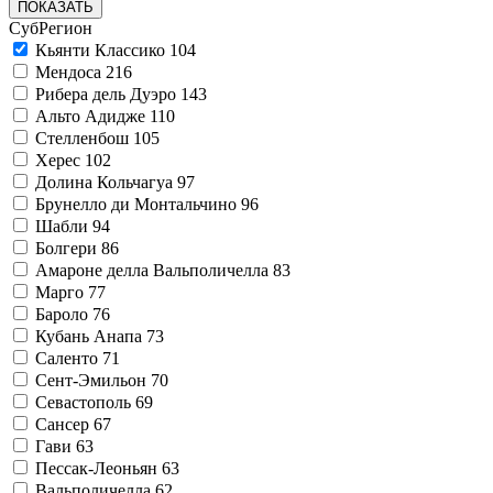
ПОКАЗАТЬ
СубРегион
Кьянти Классико
104
Мендоса
216
Рибера дель Дуэро
143
Альто Адидже
110
Стелленбош
105
Херес
102
Долина Кольчагуа
97
Брунелло ди Монтальчино
96
Шабли
94
Болгери
86
Амароне делла Вальполичелла
83
Марго
77
Бароло
76
Кубань Анапа
73
Саленто
71
Сент-Эмильон
70
Севастополь
69
Сансер
67
Гави
63
Пессак-Леоньян
63
Вальполичелла
62