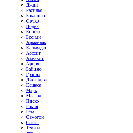
Джин
Расилья
Баканора
Орухо
Водка
Коньяк
Бренди
Арманьяк
Кальвадос
Абсент
Аквавит
Арцах
Байцзю
Граппа
Дистиллят
Кашаса
Марк
Мескаль
Писко
Ракия
Ром
Самогон
Сотол
Текила