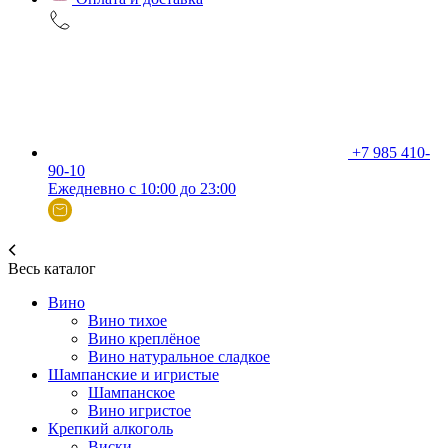
+7 985 410-
90-10
Ежедневно с 10:00 до 23:00
Весь каталог
Вино
Вино тихое
Вино креплёное
Вино натуральное сладкое
Шампанские и игристые
Шампанское
Вино игристое
Крепкий алкоголь
Виски