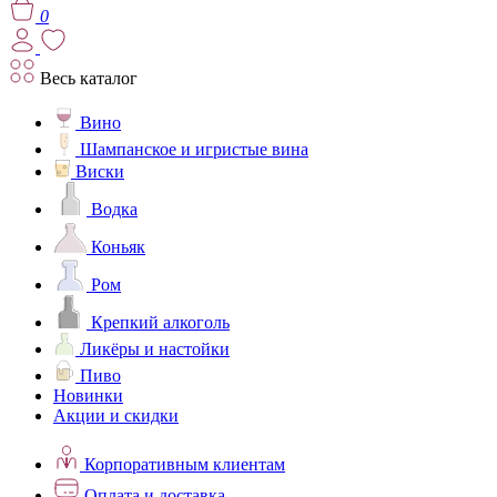
0
Весь каталог
Вино
Шампанское и игристые вина
Виски
Водка
Коньяк
Ром
Крепкий алкоголь
Ликёры и настойки
Пиво
Новинки
Акции и скидки
Корпоративным клиентам
Оплата и доставка