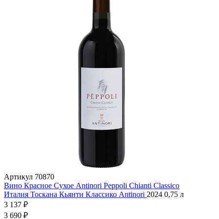
Артикул
70870
Вино Красное Сухое Antinori Peppoli Chianti Classico
Италия
Тоскана
Кьянти Классико
Antinori
2024
0,75 л
3 137 ₽
3 690 ₽