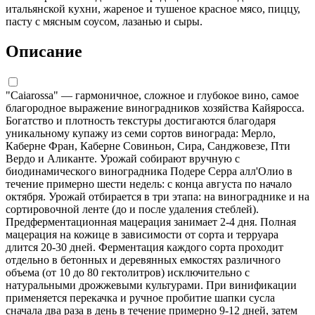
итальянской кухни, жареное и тушеное красное мясо, пиццу,
пасту с мясным соусом, лазанью и сыры.
Описание
"Caiarossa" — гармоничное, сложное и глубокое вино, самое
благородное выражение виноградников хозяйства Кайяросса.
Богатство и плотность текстуры достигаются благодаря
уникальному купажу из семи сортов винограда: Мерло,
Каберне Фран, Каберне Совиньон, Сира, Санджовезе, Пти
Вердо и Аликанте. Урожай собирают вручную с
биодинамического виноградника Подере Серра алл'Олио в
течение примерно шести недель: с конца августа по начало
октября. Урожай отбирается в три этапа: на винограднике и на
сортировочной ленте (до и после удаления стеблей).
Предферментационная мацерация занимает 2-4 дня. Полная
мацерация на кожице в зависимости от сорта и терруара
длится 20-30 дней. Ферментация каждого сорта проходит
отдельно в бетонных и деревянных емкостях различного
объема (от 10 до 80 гектолитров) исключительно с
натуральными дрожжевыми культурами. При винификации
применяется перекачка и ручное пробитие шапки сусла
сначала два раза в день в течение примерно 9-12 дней, затем