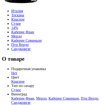
Италия
Тоскана
Красное
Сухое
14%
Каберне Фран
Мерло
Каберне Совиньон
Пти Вердо
Санджовезе
О товаре
Подарочная упаковка
Нет
Цвет
Красное
Тип по сахару
Сухое
Виноград
Каберне Фран
,
Мерло
,
Каберне Совиньон
,
Пти Вердо
,
Санджовезе