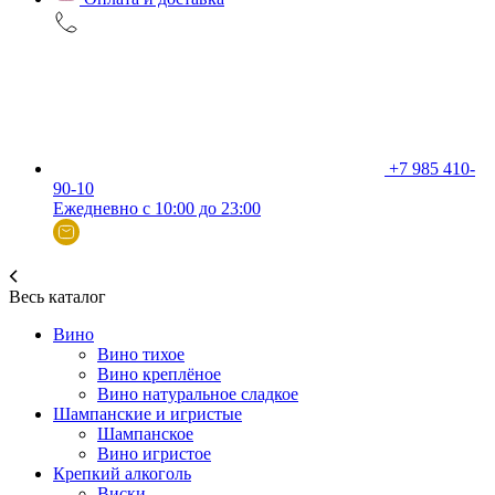
+7 985 410-
90-10
Ежедневно с 10:00 до 23:00
Весь каталог
Вино
Вино тихое
Вино креплёное
Вино натуральное сладкое
Шампанские и игристые
Шампанское
Вино игристое
Крепкий алкоголь
Виски