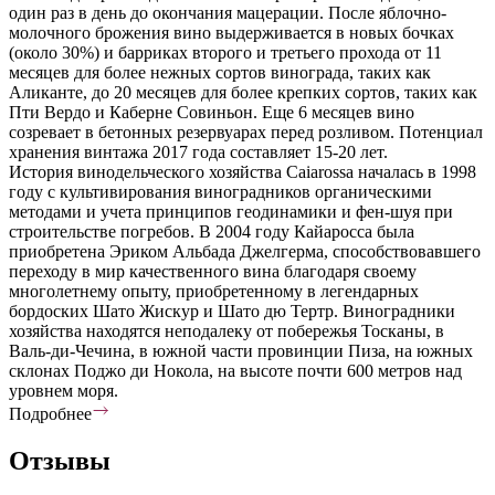
один раз в день до окончания мацерации. После яблочно-
молочного брожения вино выдерживается в новых бочках
(около 30%) и барриках второго и третьего прохода от 11
месяцев для более нежных сортов винограда, таких как
Аликанте, до 20 месяцев для более крепких сортов, таких как
Пти Вердо и Каберне Совиньон. Еще 6 месяцев вино
созревает в бетонных резервуарах перед розливом. Потенциал
хранения винтажа 2017 года составляет 15-20 лет.
История винодельческого хозяйства Caiarossa началась в 1998
году с культивирования виноградников органическими
методами и учета принципов геодинамики и фен-шуя при
строительстве погребов. В 2004 году Кайаросса была
приобретена Эриком Альбада Джелгерма, способствовавшего
переходу в мир качественного вина благодаря своему
многолетнему опыту, приобретенному в легендарных
бордоских Шато Жискур и Шато дю Тертр. Виноградники
хозяйства находятся неподалеку от побережья Тосканы, в
Валь-ди-Чечина, в южной части провинции Пиза, на южных
склонах Поджо ди Нокола, на высоте почти 600 метров над
уровнем моря.
Подробнее
Отзывы