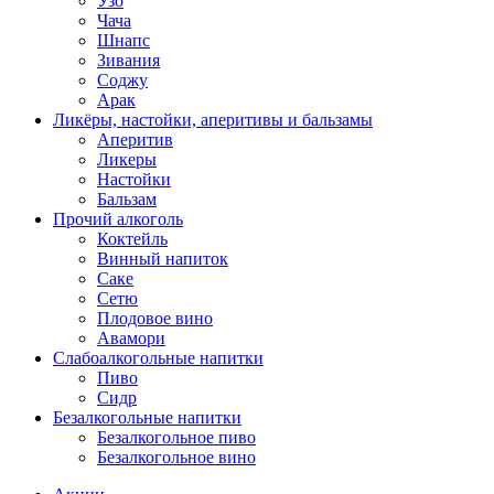
Узо
Чача
Шнапс
Зивания
Соджу
Арак
Ликёры, настойки, аперитивы и бальзамы
Аперитив
Ликеры
Настойки
Бальзам
Прочий алкоголь
Коктейль
Винный напиток
Саке
Сетю
Плодовое вино
Авамори
Слабоалкогольные напитки
Пиво
Сидр
Безалкогольные напитки
Безалкогольное пиво
Безалкогольное вино