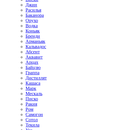
Джин
Расилья
Баканора
Орухо
Водка
Коньяк
Бренди
Арманьяк
Кальвадос
Абсент
Аквавит
Арцах
Байцзю
Граппа
Дистиллят
Кашаса
Марк
Мескаль
Писко
Ракия
Ром
Самогон
Сотол
Текила