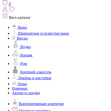
0
Весь каталог
Вино
Шампанское и игристые вина
Виски
Водка
Коньяк
Ром
Крепкий алкоголь
Ликёры и настойки
Пиво
Новинки
Акции и скидки
Корпоративным клиентам
Оплата и доставка