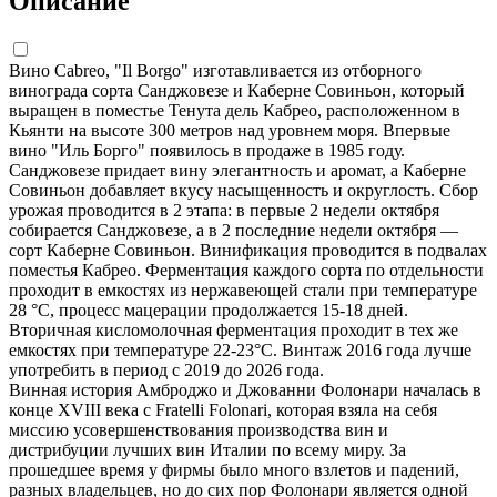
Описание
Вино Cabreo, "Il Borgo" изготавливается из отборного
винограда сорта Санджовезе и Каберне Совиньон, который
выращен в поместье Тенута дель Кабрео, расположенном в
Кьянти на высоте 300 метров над уровнем моря. Впервые
вино "Иль Борго" появилось в продаже в 1985 году.
Санджовезе придает вину элегантность и аромат, а Каберне
Совиньон добавляет вкусу насыщенность и округлость. Сбор
урожая проводится в 2 этапа: в первые 2 недели октября
собирается Санджовезе, а в 2 последние недели октября —
сорт Каберне Совиньон. Винификация проводится в подвалах
поместья Кабрео. Ферментация каждого сорта по отдельности
проходит в емкостях из нержавеющей стали при температуре
28 °С, процесс мацерации продолжается 15-18 дней.
Вторичная кисломолочная ферментация проходит в тех же
емкостях при температуре 22-23°С. Винтаж 2016 года лучше
употребить в период с 2019 до 2026 года.
Винная история Амброджо и Джованни Фолонари началась в
конце XVIII века с Fratelli Folonari, которая взяла на себя
миссию усовершенствования производства вин и
дистрибуции лучших вин Италии по всему миру. За
прошедшее время у фирмы было много взлетов и падений,
разных владельцев, но до сих пор Фолонари является одной