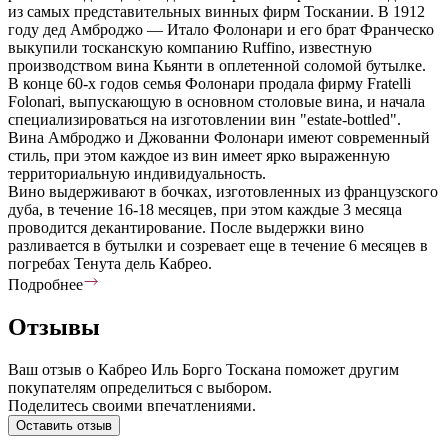
из самых представительных винных фирм Тоскании. В 1912
году дед Амброджо — Итало Фолонари и его брат Франческо
выкупили тосканскую компанию Ruffino, известную
производством вина Кьянти в оплетенной соломой бутылке.
В конце 60-х годов семья Фолонари продала фирму Fratelli
Folonari, выпускающую в основном столовые вина, и начала
специализироваться на изготовлении вин "estate-bottled".
Вина Амброджо и Джованни Фолонари имеют современный
стиль, при этом каждое из вин имеет ярко выраженную
территориальную индивидуальность.
Вино выдерживают в бочках, изготовленных из французского
дуба, в течение 16-18 месяцев, при этом каждые 3 месяца
проводится декантирование. После выдержки вино
разливается в бутылки и созревает еще в течение 6 месяцев в
погребах Тенута дель Кабрео.
Подробнее
Отзывы
Ваш отзыв о Кабрео Иль Борго Тоскана поможет другим
покупателям определиться с выбором.
Поделитесь своими впечатлениями.
Оставить отзыв