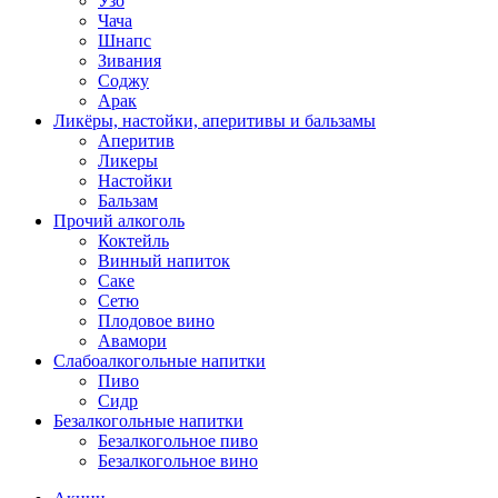
Узо
Чача
Шнапс
Зивания
Соджу
Арак
Ликёры, настойки, аперитивы и бальзамы
Аперитив
Ликеры
Настойки
Бальзам
Прочий алкоголь
Коктейль
Винный напиток
Саке
Сетю
Плодовое вино
Авамори
Слабоалкогольные напитки
Пиво
Сидр
Безалкогольные напитки
Безалкогольное пиво
Безалкогольное вино