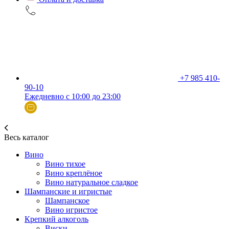
+7 985 410-
90-10
Ежедневно с 10:00 до 23:00
Весь каталог
Вино
Вино тихое
Вино креплёное
Вино натуральное сладкое
Шампанские и игристые
Шампанское
Вино игристое
Крепкий алкоголь
Виски