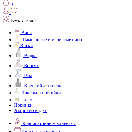
0
Весь каталог
Вино
Шампанское и игристые вина
Виски
Водка
Коньяк
Ром
Крепкий алкоголь
Ликёры и настойки
Пиво
Новинки
Акции и скидки
Корпоративным клиентам
Оплата и доставка