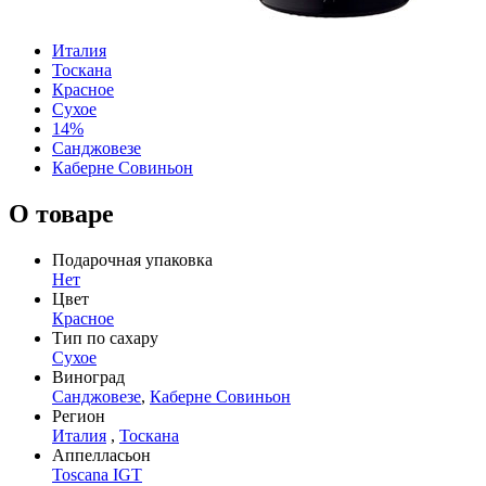
Италия
Тоскана
Красное
Сухое
14%
Санджовезе
Каберне Совиньон
О товаре
Подарочная упаковка
Нет
Цвет
Красное
Тип по сахару
Сухое
Виноград
Санджовезе
,
Каберне Совиньон
Регион
Италия
,
Тоскана
Аппелласьон
Toscana IGT