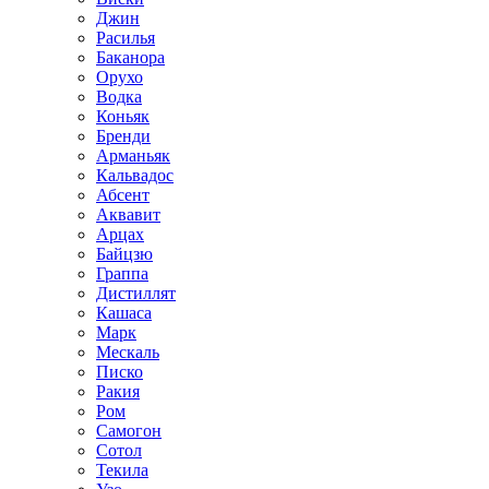
Джин
Расилья
Баканора
Орухо
Водка
Коньяк
Бренди
Арманьяк
Кальвадос
Абсент
Аквавит
Арцах
Байцзю
Граппа
Дистиллят
Кашаса
Марк
Мескаль
Писко
Ракия
Ром
Самогон
Сотол
Текила