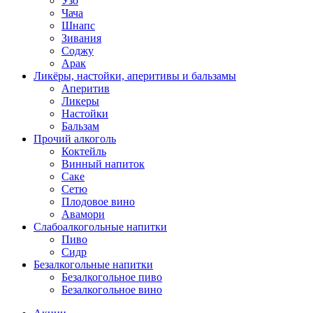
Узо
Чача
Шнапс
Зивания
Соджу
Арак
Ликёры, настойки, аперитивы и бальзамы
Аперитив
Ликеры
Настойки
Бальзам
Прочий алкоголь
Коктейль
Винный напиток
Саке
Сетю
Плодовое вино
Авамори
Слабоалкогольные напитки
Пиво
Сидр
Безалкогольные напитки
Безалкогольное пиво
Безалкогольное вино