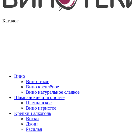
Каталог
Вино
Вино тихое
Вино креплёное
Вино натуральное сладкое
Шампанские и игристые
Шампанское
Вино игристое
Крепкий алкоголь
Виски
Джин
Расилья