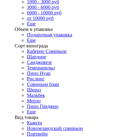
1000 - 3000 руб
3000 - 6000 руб
6000 - 10000 руб
от 10000 руб
Еще
Объем и упаковка
Подарочная упаковка
Еще
Сорт винограда
Каберне Совиньон
Шардоне
Санджовезе
Темпранильо
Пино Нуар
Рислинг
Совиньон блан
Шираз
Мальбек
Мерло
Пино Гриджио
Еще
Вид товара
Кьянти
Новозеландский совиньон
Портвейн