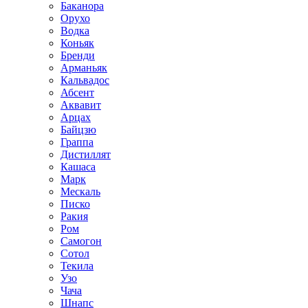
Баканора
Орухо
Водка
Коньяк
Бренди
Арманьяк
Кальвадос
Абсент
Аквавит
Арцах
Байцзю
Граппа
Дистиллят
Кашаса
Марк
Мескаль
Писко
Ракия
Ром
Самогон
Сотол
Текила
Узо
Чача
Шнапс