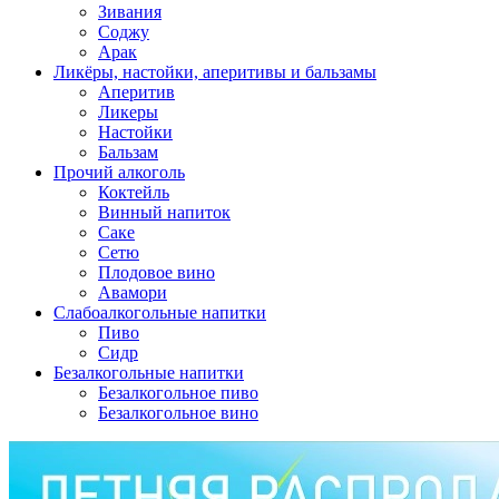
Зивания
Соджу
Арак
Ликёры, настойки, аперитивы и бальзамы
Аперитив
Ликеры
Настойки
Бальзам
Прочий алкоголь
Коктейль
Винный напиток
Саке
Сетю
Плодовое вино
Авамори
Слабоалкогольные напитки
Пиво
Сидр
Безалкогольные напитки
Безалкогольное пиво
Безалкогольное вино