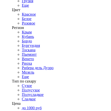
Грузия
Еще
Цвет
Красное
Белое
Розовое
Регион
Крым
Кубань
Бордо
Бургундия
Тоскана
Пьемонт
Венето
Риоха
Рибера дель Дуэро
Мозель
Еще
Тип по сахару
Сухое
Полусухое
Полусладкое
Сладкое
Цена
до 1000 руб