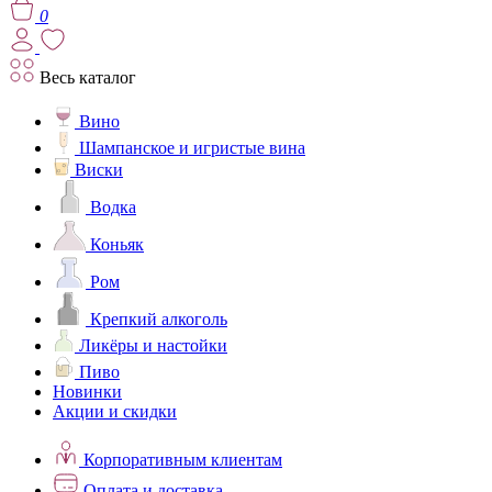
0
Весь каталог
Вино
Шампанское и игристые вина
Виски
Водка
Коньяк
Ром
Крепкий алкоголь
Ликёры и настойки
Пиво
Новинки
Акции и скидки
Корпоративным клиентам
Оплата и доставка