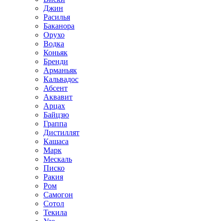
Джин
Расилья
Баканора
Орухо
Водка
Коньяк
Бренди
Арманьяк
Кальвадос
Абсент
Аквавит
Арцах
Байцзю
Граппа
Дистиллят
Кашаса
Марк
Мескаль
Писко
Ракия
Ром
Самогон
Сотол
Текила