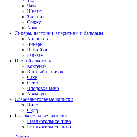
Узо
Чача
Шнапс
Зивания
Соджу
Арак
Ликёры, настойки, аперитивы и бальзамы
Аперитив
Ликеры
Настойки
Бальзам
Прочий алкоголь
Коктейль
Винный напиток
Саке
Сетю
Плодовое вино
Авамори
Слабоалкогольные напитки
Пиво
Сидр
Безалкогольные напитки
Безалкогольное пиво
Безалкогольное вино