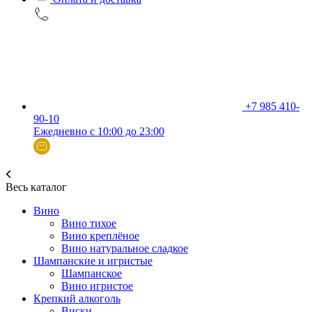
+7 985 410-
90-10
Ежедневно с 10:00 до 23:00
Весь каталог
Вино
Вино тихое
Вино креплёное
Вино натуральное сладкое
Шампанские и игристые
Шампанское
Вино игристое
Крепкий алкоголь
Виски