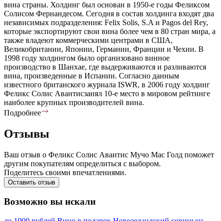
вина страны. Холдинг был основан в 1950-е годы Феликсом
Солисом Фернандесом. Сегодня в состав холдинга входят два
независимых подразделения: Felix Solis, S.A и Pagos del Rey,
которые экспортируют свои вина более чем в 80 стран мира, а
также владеют коммерческими центрами в США,
Великобритании, Японии, Германии, Франции и Чехии. В
1998 году холдингом было организовано винное
производство в Шанхае, где выдерживаются и разливаются
вина, произведенные в Испании. Согласно данным
известного британского журнала ISWR, в 2006 году холдинг
Феликс Солис Авантисзанял 10-е место в мировом рейтинге
наиболее крупных производителей вина.
Подробнее
Отзывы
Ваш отзыв о Феликс Солис Авантис Мучо Мас Голд поможет
другим покупателям определиться с выбором.
Поделитесь своими впечатлениями.
Оставить отзыв
Возможно вы искали
до 1000 рублей
Вино в подарок
Новозеландский совиньон