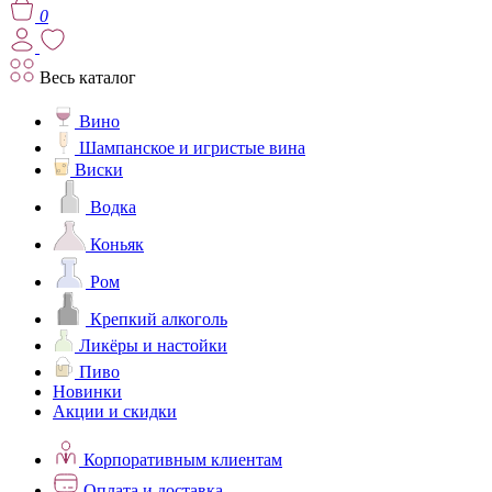
0
Весь каталог
Вино
Шампанское и игристые вина
Виски
Водка
Коньяк
Ром
Крепкий алкоголь
Ликёры и настойки
Пиво
Новинки
Акции и скидки
Корпоративным клиентам
Оплата и доставка