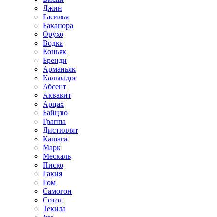
Джин
Расилья
Баканора
Орухо
Водка
Коньяк
Бренди
Арманьяк
Кальвадос
Абсент
Аквавит
Арцах
Байцзю
Граппа
Дистиллят
Кашаса
Марк
Мескаль
Писко
Ракия
Ром
Самогон
Сотол
Текила