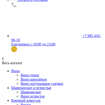
+7 985 410-
90-10
Ежедневно с 10:00 до 23:00
Весь каталог
Вино
Вино тихое
Вино креплёное
Вино натуральное сладкое
Шампанские и игристые
Шампанское
Вино игристое
Крепкий алкоголь
Виски