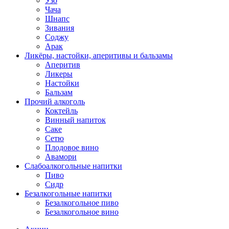
Узо
Чача
Шнапс
Зивания
Соджу
Арак
Ликёры, настойки, аперитивы и бальзамы
Аперитив
Ликеры
Настойки
Бальзам
Прочий алкоголь
Коктейль
Винный напиток
Саке
Сетю
Плодовое вино
Авамори
Слабоалкогольные напитки
Пиво
Сидр
Безалкогольные напитки
Безалкогольное пиво
Безалкогольное вино