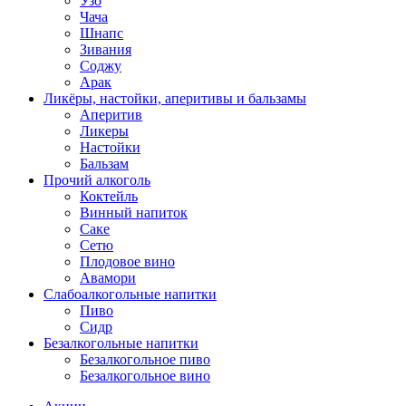
Узо
Чача
Шнапс
Зивания
Соджу
Арак
Ликёры, настойки, аперитивы и бальзамы
Аперитив
Ликеры
Настойки
Бальзам
Прочий алкоголь
Коктейль
Винный напиток
Саке
Сетю
Плодовое вино
Авамори
Слабоалкогольные напитки
Пиво
Сидр
Безалкогольные напитки
Безалкогольное пиво
Безалкогольное вино