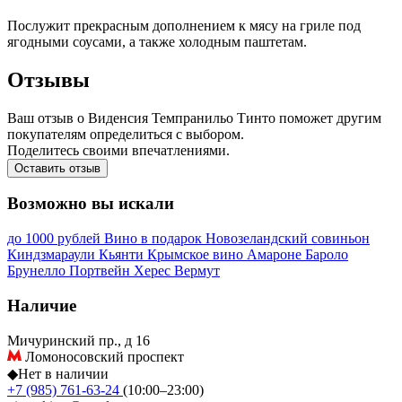
Послужит прекрасным дополнением к мясу на гриле под
ягодными соусами, а также холодным паштетам.
Отзывы
Ваш отзыв о Виденсия Темпранильо Тинто поможет другим
покупателям определиться с выбором.
Поделитесь своими впечатлениями.
Оставить отзыв
Возможно вы искали
до 1000 рублей
Вино в подарок
Новозеландский совиньон
Киндзмараули
Кьянти
Крымское вино
Амароне
Бароло
Брунелло
Портвейн
Херес
Вермут
Наличие
Мичуринский пр., д 16
Ломоносовский проспект
◆
Нет в наличии
+7 (985) 761-63-24
(10:00–23:00)