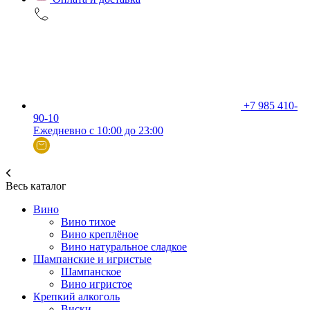
+7 985 410-
90-10
Ежедневно с 10:00 до 23:00
Весь каталог
Вино
Вино тихое
Вино креплёное
Вино натуральное сладкое
Шампанские и игристые
Шампанское
Вино игристое
Крепкий алкоголь
Виски