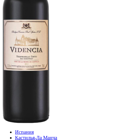
Испания
Кастилья-Ла Манча