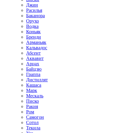
Джин
Расилья
Баканора
Орухо
Водка
Коньяк
Бренди
Арманьяк
Кальвадос
Абсент
Аквавит
Арцах
Байцзю
Граппа
Дистиллят
Кашаса
Марк
Мескаль
Писко
Ракия
Ром
Самогон
Сотол
Текила