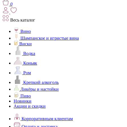
0
Весь каталог
Вино
Шампанское и игристые вина
Виски
Водка
Коньяк
Ром
Крепкий алкоголь
Ликёры и настойки
Пиво
Новинки
Акции и скидки
Корпоративным клиентам
Оплата и доставка