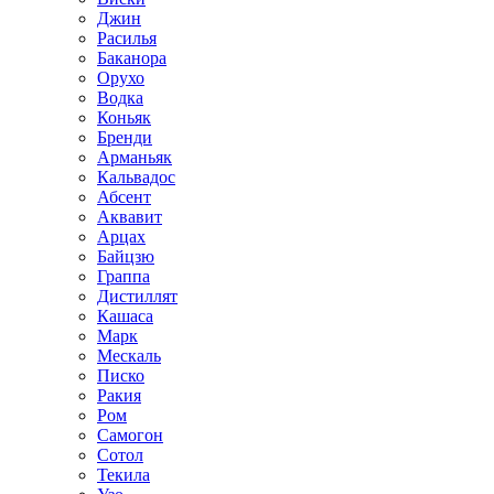
Джин
Расилья
Баканора
Орухо
Водка
Коньяк
Бренди
Арманьяк
Кальвадос
Абсент
Аквавит
Арцах
Байцзю
Граппа
Дистиллят
Кашаса
Марк
Мескаль
Писко
Ракия
Ром
Самогон
Сотол
Текила