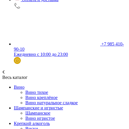
+7 985 410-
90-10
Ежедневно с 10:00 до 23:00
Весь каталог
Вино
Вино тихое
Вино креплёное
Вино натуральное сладкое
Шампанские и игристые
Шампанское
Вино игристое
Крепкий алкоголь
Виски