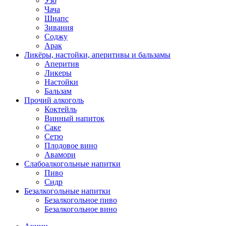
Узо
Чача
Шнапс
Зивания
Соджу
Арак
Ликёры, настойки, аперитивы и бальзамы
Аперитив
Ликеры
Настойки
Бальзам
Прочий алкоголь
Коктейль
Винный напиток
Саке
Сетю
Плодовое вино
Авамори
Слабоалкогольные напитки
Пиво
Сидр
Безалкогольные напитки
Безалкогольное пиво
Безалкогольное вино