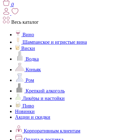
0
Весь каталог
Вино
Шампанское и игристые вина
Виски
Водка
Коньяк
Ром
Крепкий алкоголь
Ликёры и настойки
Пиво
Новинки
Акции и скидки
Корпоративным клиентам
Оплата и доставка