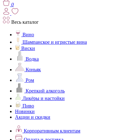
0
Весь каталог
Вино
Шампанское и игристые вина
Виски
Водка
Коньяк
Ром
Крепкий алкоголь
Ликёры и настойки
Пиво
Новинки
Акции и скидки
Корпоративным клиентам
Оплата и доставка