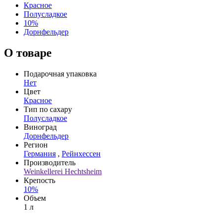
Красное
Полусладкое
10%
Дорнфельдер
О товаре
Подарочная упаковка
Нет
Цвет
Красное
Тип по сахару
Полусладкое
Виноград
Дорнфельдер
Регион
Германия
,
Рейнхессен
Производитель
Weinkellerei Hechtsheim
Крепость
10%
Объем
1 л