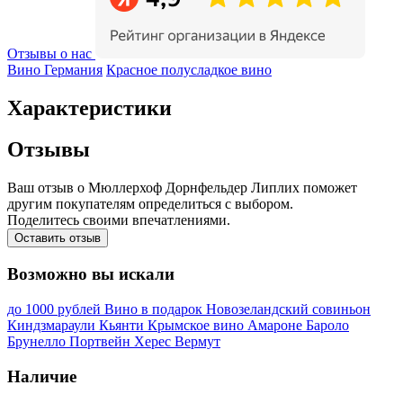
Отзывы о нас
Вино Германия
Красное полусладкое вино
Характеристики
Отзывы
Ваш отзыв о Мюллерхоф Дорнфельдер Липлих поможет
другим покупателям определиться с выбором.
Поделитесь своими впечатлениями.
Оставить отзыв
Возможно вы искали
до 1000 рублей
Вино в подарок
Новозеландский совиньон
Киндзмараули
Кьянти
Крымское вино
Амароне
Бароло
Брунелло
Портвейн
Херес
Вермут
Наличие