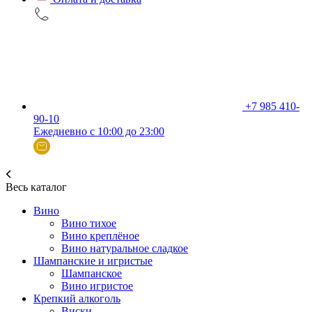
+7 985 410-
90-10
Ежедневно с 10:00 до 23:00
Весь каталог
Вино
Вино тихое
Вино креплёное
Вино натуральное сладкое
Шампанские и игристые
Шампанское
Вино игристое
Крепкий алкоголь
Виски