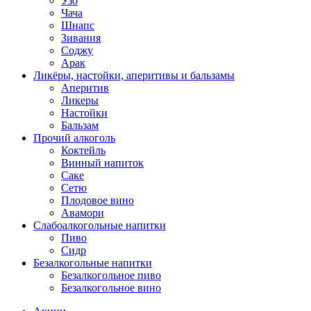
Узо
Чача
Шнапс
Зивания
Соджу
Арак
Ликёры, настойки, аперитивы и бальзамы
Аперитив
Ликеры
Настойки
Бальзам
Прочий алкоголь
Коктейль
Винный напиток
Саке
Сетю
Плодовое вино
Авамори
Слабоалкогольные напитки
Пиво
Сидр
Безалкогольные напитки
Безалкогольное пиво
Безалкогольное вино