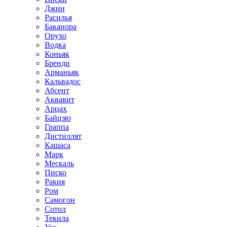
Джин
Расилья
Баканора
Орухо
Водка
Коньяк
Бренди
Арманьяк
Кальвадос
Абсент
Аквавит
Арцах
Байцзю
Граппа
Дистиллят
Кашаса
Марк
Мескаль
Писко
Ракия
Ром
Самогон
Сотол
Текила