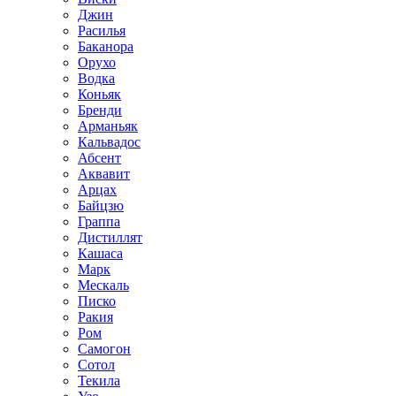
Джин
Расилья
Баканора
Орухо
Водка
Коньяк
Бренди
Арманьяк
Кальвадос
Абсент
Аквавит
Арцах
Байцзю
Граппа
Дистиллят
Кашаса
Марк
Мескаль
Писко
Ракия
Ром
Самогон
Сотол
Текила