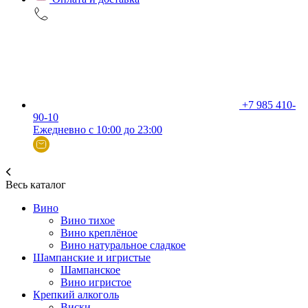
+7 985 410-
90-10
Ежедневно с 10:00 до 23:00
Весь каталог
Вино
Вино тихое
Вино креплёное
Вино натуральное сладкое
Шампанские и игристые
Шампанское
Вино игристое
Крепкий алкоголь
Виски