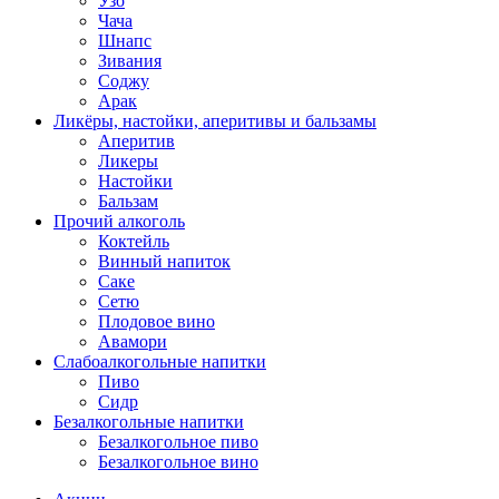
Узо
Чача
Шнапс
Зивания
Соджу
Арак
Ликёры, настойки, аперитивы и бальзамы
Аперитив
Ликеры
Настойки
Бальзам
Прочий алкоголь
Коктейль
Винный напиток
Саке
Сетю
Плодовое вино
Авамори
Слабоалкогольные напитки
Пиво
Сидр
Безалкогольные напитки
Безалкогольное пиво
Безалкогольное вино