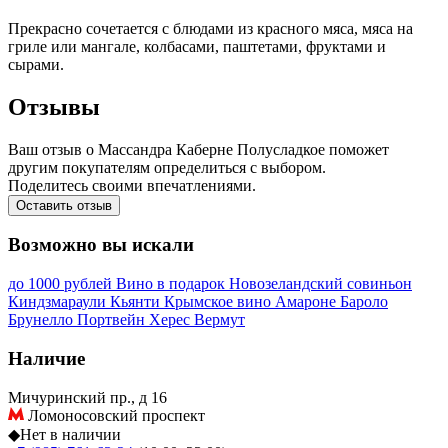
Прекрасно сочетается с блюдами из красного мяса, мяса на
гриле или мангале, колбасами, паштетами, фруктами и
сырами.
Отзывы
Ваш отзыв о Массандра Каберне Полусладкое поможет
другим покупателям определиться с выбором.
Поделитесь своими впечатлениями.
Оставить отзыв
Возможно вы искали
до 1000 рублей
Вино в подарок
Новозеландский совиньон
Киндзмараули
Кьянти
Крымское вино
Амароне
Бароло
Брунелло
Портвейн
Херес
Вермут
Наличие
Мичуринский пр., д 16
Ломоносовский проспект
◆
Нет в наличии