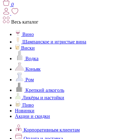
0
Весь каталог
Вино
Шампанское и игристые вина
Виски
Водка
Коньяк
Ром
Крепкий алкоголь
Ликёры и настойки
Пиво
Новинки
Акции и скидки
Корпоративным клиентам
Оплата и доставка