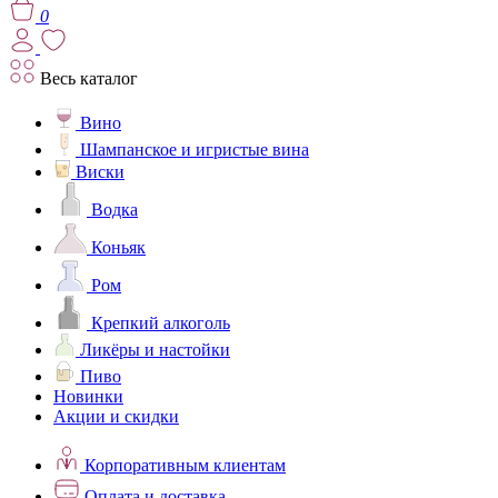
0
Весь каталог
Вино
Шампанское и игристые вина
Виски
Водка
Коньяк
Ром
Крепкий алкоголь
Ликёры и настойки
Пиво
Новинки
Акции и скидки
Корпоративным клиентам
Оплата и доставка