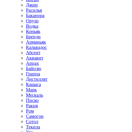
Джин
Расилья
Баканора
Орухо
Водка
Коньяк
Бренди
Арманьяк
Кальвадос
Абсент
Аквавит
Арцах
Байцзю
Граппа
Дистиллят
Кашаса
Марк
Мескаль
Писко
Ракия
Ром
Самогон
Сотол
Текила