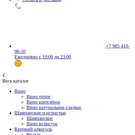
+7 985 410-
90-10
Ежедневно с 10:00 до 23:00
Весь каталог
Вино
Вино тихое
Вино креплёное
Вино натуральное сладкое
Шампанские и игристые
Шампанское
Вино игристое
Крепкий алкоголь
Виски