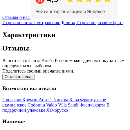
Отзывы о нас
Игристое вино Центральная Долина
Игристое розовое брют
Характеристики
Отзывы
Ваш отзыв о Санта Альба Розе поможет другим покупателям
определиться с выбором.
Поделитесь своими впечатлениями.
Оставить отзыв
Возможно вы искали
Просекко
Креман
Асти
1.5 литра
Кава
Французское
шампанское
Codorniu
Valdo
Villa Sandi
Франчакорта
В
подарочной упаковке
Ламбруско
Наличие