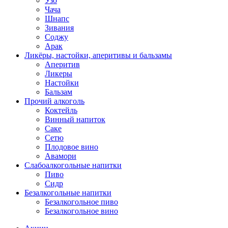
Узо
Чача
Шнапс
Зивания
Соджу
Арак
Ликёры, настойки, аперитивы и бальзамы
Аперитив
Ликеры
Настойки
Бальзам
Прочий алкоголь
Коктейль
Винный напиток
Саке
Сетю
Плодовое вино
Авамори
Слабоалкогольные напитки
Пиво
Сидр
Безалкогольные напитки
Безалкогольное пиво
Безалкогольное вино