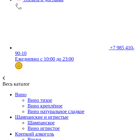
+7 985 410-
90-10
Ежедневно с 10:00 до 23:00
Весь каталог
Вино
Вино тихое
Вино креплёное
Вино натуральное сладкое
Шампанские и игристые
Шампанское
Вино игристое
Крепкий алкоголь
Виски