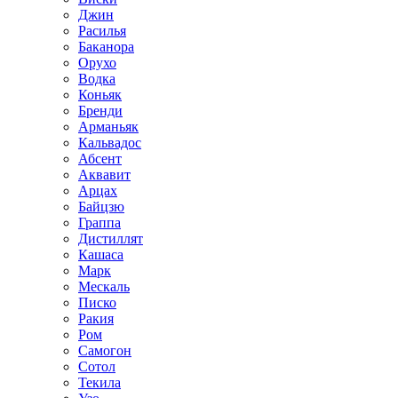
Джин
Расилья
Баканора
Орухо
Водка
Коньяк
Бренди
Арманьяк
Кальвадос
Абсент
Аквавит
Арцах
Байцзю
Граппа
Дистиллят
Кашаса
Марк
Мескаль
Писко
Ракия
Ром
Самогон
Сотол
Текила