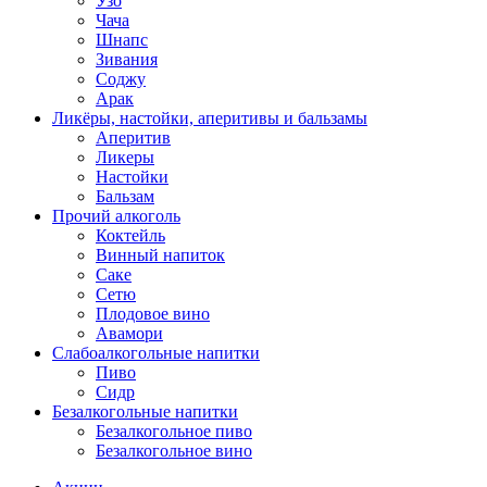
Узо
Чача
Шнапс
Зивания
Соджу
Арак
Ликёры, настойки, аперитивы и бальзамы
Аперитив
Ликеры
Настойки
Бальзам
Прочий алкоголь
Коктейль
Винный напиток
Саке
Сетю
Плодовое вино
Авамори
Слабоалкогольные напитки
Пиво
Сидр
Безалкогольные напитки
Безалкогольное пиво
Безалкогольное вино