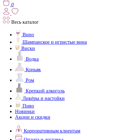
0
Весь каталог
Вино
Шампанское и игристые вина
Виски
Водка
Коньяк
Ром
Крепкий алкоголь
Ликёры и настойки
Пиво
Новинки
Акции и скидки
Корпоративным клиентам
Оплата и доставка