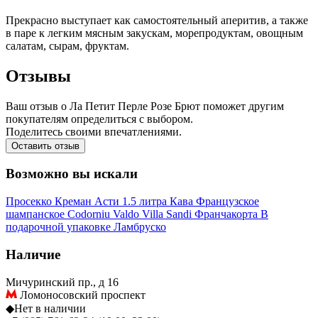
Прекрасно выступает как самостоятельный аперитив, а также
в паре к легким мясным закускам, морепродуктам, овощным
салатам, сырам, фруктам.
Отзывы
Ваш отзыв о Ла Петит Перле Розе Брют поможет другим
покупателям определиться с выбором.
Поделитесь своими впечатлениями.
Оставить отзыв
Возможно вы искали
Просекко
Креман
Асти
1.5 литра
Кава
Французское
шампанское
Codorniu
Valdo
Villa Sandi
Франчакорта
В
подарочной упаковке
Ламбруско
Наличие
Мичуринский пр., д 16
Ломоносовский проспект
◆
Нет в наличии