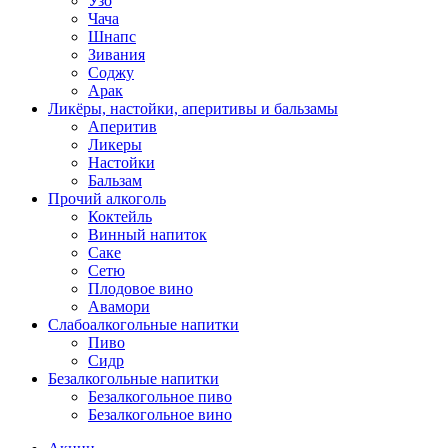
Узо
Чача
Шнапс
Зивания
Соджу
Арак
Ликёры, настойки, аперитивы и бальзамы
Аперитив
Ликеры
Настойки
Бальзам
Прочий алкоголь
Коктейль
Винный напиток
Саке
Сетю
Плодовое вино
Авамори
Слабоалкогольные напитки
Пиво
Сидр
Безалкогольные напитки
Безалкогольное пиво
Безалкогольное вино