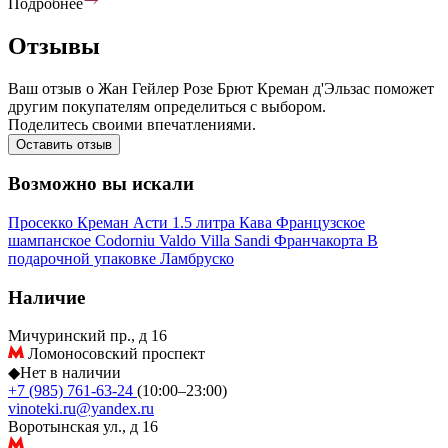
Подробнее
Отзывы
Ваш отзыв о Жан Гейлер Розе Брют Креман д'Эльзас поможет
другим покупателям определиться с выбором.
Поделитесь своими впечатлениями.
Оставить отзыв
Возможно вы искали
Просекко
Креман
Асти
1.5 литра
Кава
Французское
шампанское
Codorniu
Valdo
Villa Sandi
Франчакорта
В
подарочной упаковке
Ламбруско
Наличие
Мичуринский пр., д 16
Ломоносовский проспект
◆
Нет в наличии
+7 (985) 761-63-24
(10:00–23:00)
vinoteki.ru@yandex.ru
Воротынская ул., д 16