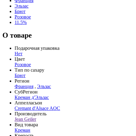
Франция
Эльзас
Брют
Розовое
11.5%
О товаре
Подарочная упаковка
Нет
Цвет
Розовое
Тип по сахару
Брют
Регион
Франция
,
Эльзас
СубРегион
Креман д'Эльзас
Аппелласьон
Cremant d'Alsace AOC
Производитель
Jean Geiler
Вид товара
Креман
Крепость