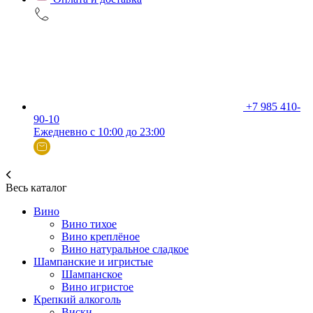
+7 985 410-
90-10
Ежедневно с 10:00 до 23:00
Весь каталог
Вино
Вино тихое
Вино креплёное
Вино натуральное сладкое
Шампанские и игристые
Шампанское
Вино игристое
Крепкий алкоголь
Виски