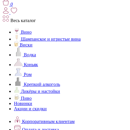
0
Весь каталог
Вино
Шампанское и игристые вина
Виски
Водка
Коньяк
Ром
Крепкий алкоголь
Ликёры и настойки
Пиво
Новинки
Акции и скидки
Корпоративным клиентам
Оплата и доставка