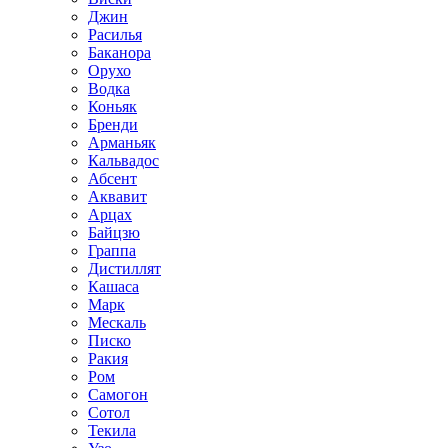
Джин
Расилья
Баканора
Орухо
Водка
Коньяк
Бренди
Арманьяк
Кальвадос
Абсент
Аквавит
Арцах
Байцзю
Граппа
Дистиллят
Кашаса
Марк
Мескаль
Писко
Ракия
Ром
Самогон
Сотол
Текила