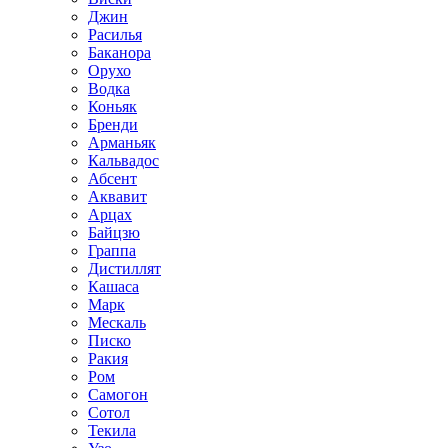
Джин
Расилья
Баканора
Орухо
Водка
Коньяк
Бренди
Арманьяк
Кальвадос
Абсент
Аквавит
Арцах
Байцзю
Граппа
Дистиллят
Кашаса
Марк
Мескаль
Писко
Ракия
Ром
Самогон
Сотол
Текила