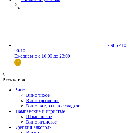
+7 985 410-
90-10
Ежедневно с 10:00 до 23:00
Весь каталог
Вино
Вино тихое
Вино креплёное
Вино натуральное сладкое
Шампанские и игристые
Шампанское
Вино игристое
Крепкий алкоголь
Виски