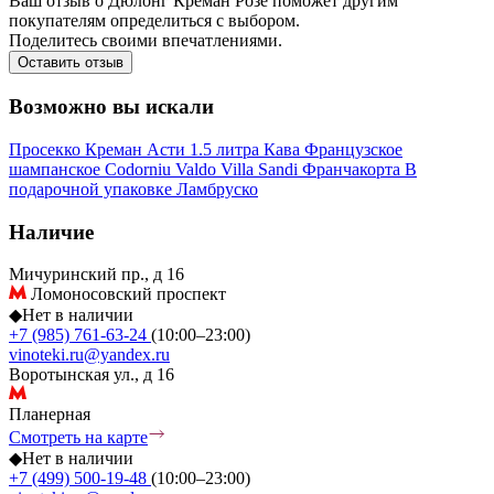
Ваш отзыв о Дюлонг Креман Розе поможет другим
покупателям определиться с выбором.
Поделитесь своими впечатлениями.
Оставить отзыв
Возможно вы искали
Просекко
Креман
Асти
1.5 литра
Кава
Французское
шампанское
Codorniu
Valdo
Villa Sandi
Франчакорта
В
подарочной упаковке
Ламбруско
Наличие
Мичуринский пр., д 16
Ломоносовский проспект
◆
Нет в наличии
+7 (985) 761-63-24
(10:00–23:00)
vinoteki.ru@yandex.ru
Воротынская ул., д 16
Планерная
Смотреть на карте
◆
Нет в наличии
+7 (499) 500-19-48
(10:00–23:00)