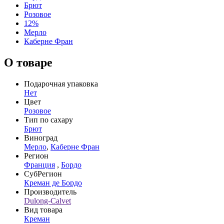
Брют
Розовое
12%
Мерло
Каберне Фран
О товаре
Подарочная упаковка
Нет
Цвет
Розовое
Тип по сахару
Брют
Виноград
Мерло
,
Каберне Фран
Регион
Франция
,
Бордо
СубРегион
Креман де Бордо
Производитель
Dulong-Calvet
Вид товара
Креман