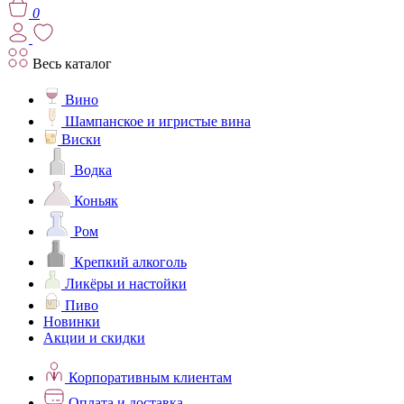
0
Весь каталог
Вино
Шампанское и игристые вина
Виски
Водка
Коньяк
Ром
Крепкий алкоголь
Ликёры и настойки
Пиво
Новинки
Акции и скидки
Корпоративным клиентам
Оплата и доставка