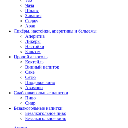
Узо
Чача
Шнапс
Зивания
Соджу
Арак
Ликёры, настойки, аперитивы и бальзамы
Аперитив
Ликеры
Настойки
Бальзам
Прочий алкоголь
Коктейль
Винный напиток
Саке
Сетю
Плодовое вино
Авамори
Слабоалкогольные напитки
Пиво
Сидр
Безалкогольные напитки
Безалкогольное пиво
Безалкогольное вино