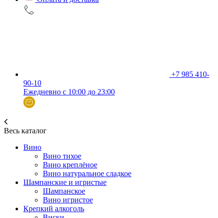
+7 985 410-
90-10
Ежедневно с 10:00 до 23:00
Весь каталог
Вино
Вино тихое
Вино креплёное
Вино натуральное сладкое
Шампанские и игристые
Шампанское
Вино игристое
Крепкий алкоголь
Виски