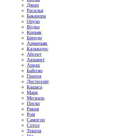
Джин
Расилья
Баканора
Орухо
Водка
Коньяк
Бренди
Арманьяк
Кальвадос
Абсент
Аквавит
Арцах
Байцзю
Граппа
Дистиллят
Кашаса
Марк
Мескаль
Писко
Ракия
Ром
Самогон
Сотол
Текила