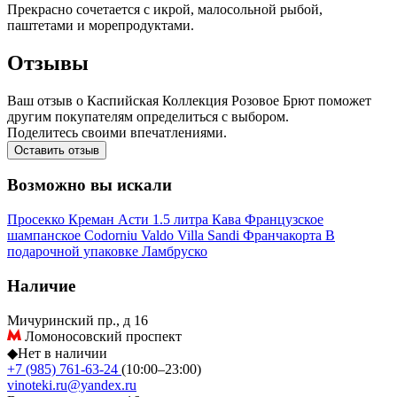
Прекрасно сочетается с икрой, малосольной рыбой,
паштетами и морепродуктами.
Отзывы
Ваш отзыв о Каспийская Коллекция Розовое Брют поможет
другим покупателям определиться с выбором.
Поделитесь своими впечатлениями.
Оставить отзыв
Возможно вы искали
Просекко
Креман
Асти
1.5 литра
Кава
Французское
шампанское
Codorniu
Valdo
Villa Sandi
Франчакорта
В
подарочной упаковке
Ламбруско
Наличие
Мичуринский пр., д 16
Ломоносовский проспект
◆
Нет в наличии
+7 (985) 761-63-24
(10:00–23:00)
vinoteki.ru@yandex.ru