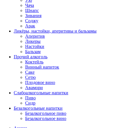
Узо
Чача
Шнапс
Зивания
Соджу
Арак
Ликёры, настойки, аперитивы и бальзамы
Аперитив
Ликеры
Настойки
Бальзам
Прочий алкоголь
Коктейль
Винный напиток
Саке
Сетю
Плодовое вино
Авамори
Слабоалкогольные напитки
Пиво
Сидр
Безалкогольные напитки
Безалкогольное пиво
Безалкогольное вино