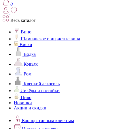
0
Весь каталог
Вино
Шампанское и игристые вина
Виски
Водка
Коньяк
Ром
Крепкий алкоголь
Ликёры и настойки
Пиво
Новинки
Акции и скидки
Корпоративным клиентам
Оплата и доставка